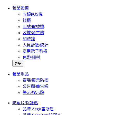
營業設備
收銀POS機
錢櫃
叫號/取號機
收據/發票機
印時鐘
人員計數/統計
商用電子看板
色帶/耗材
更多
營業用品
賣場/展示防盜
公告欄/廣告板
警示/標示牌
防窺片/保護貼
品牌 Aegis宙斯盾