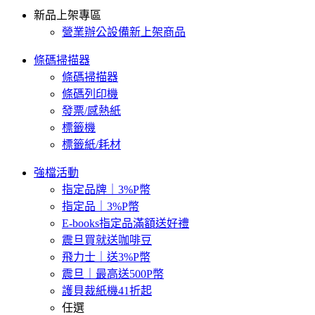
新品上架專區
營業辦公設備新上架商品
條碼掃描器
條碼掃描器
條碼列印機
發票/感熱紙
標籤機
標籤紙/耗材
強檔活動
指定品牌｜3%P幣
指定品｜3%P幣
E-books指定品滿額送好禮
震旦買就送咖啡豆
飛力士｜送3%P幣
震旦｜最高送500P幣
護貝裁紙機41折起
任選