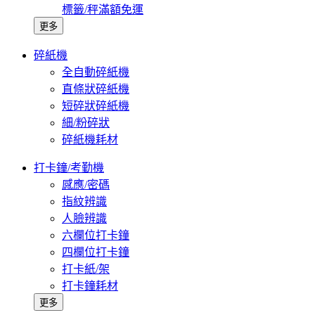
標籤/秤滿額免運
更多
碎紙機
全自動碎紙機
直條狀碎紙機
短碎狀碎紙機
細/粉碎狀
碎紙機耗材
打卡鐘/考勤機
感應/密碼
指紋辨識
人臉辨識
六欄位打卡鐘
四欄位打卡鐘
打卡紙/架
打卡鐘耗材
更多