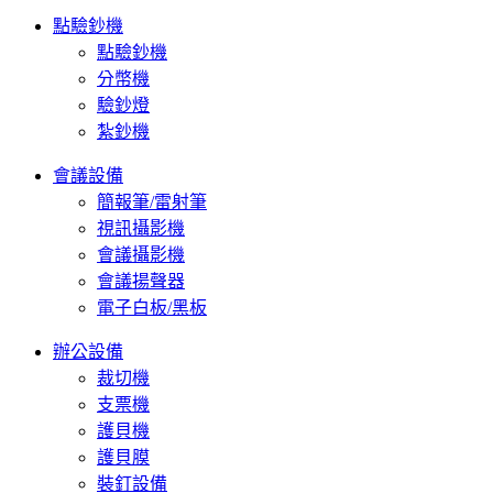
點驗鈔機
點驗鈔機
分幣機
驗鈔燈
紮鈔機
會議設備
簡報筆/雷射筆
視訊攝影機
會議攝影機
會議揚聲器
電子白板/黑板
辦公設備
裁切機
支票機
護貝機
護貝膜
裝釘設備