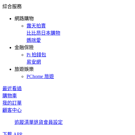
綜合服務
網路購物
露天拍賣
比比昂日本購物
媽咪愛
金融保險
Pi 拍錢包
易安網
旅遊娛樂
PChome 旅遊
最近看過
購物車
我的訂單
顧客中心
追蹤清單
退貨
會員設定
下載 APP