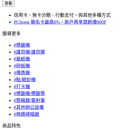
查看
信用卡、無卡分期、行動支付，與其他多種方式
PChome 聯名卡最高6%，新戶再享首刷禮800P
搜尋更多
#標籤機
#護貝機/護貝膜
#裁紙機
#碎紙機
#傳真機
#點/驗鈔機
#打卡鐘
#標籤機/標籤帶
#簡報器/雷射筆
#其他辦公設備
#條碼掃描器
商品特色