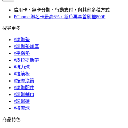
信用卡、無卡分期、行動支付，與其他多種方式
PChome 聯名卡最高6%，新戶再享首刷禮800P
搜尋更多
#瑜珈墊
#瑜伽墊加厚
#平衡墊
#皮拉提斯帶
#抗力球
#拉筋板
#按摩滾筒
#瑜珈配件
#瑜珈鋪巾
#瑜珈磚
#按摩球
商品特色