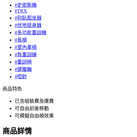
#史密斯機
#TRX
#仰臥起坐器
#伏地挺身器
#多功能重訓機
#長槓
#室內單槓
#負重訓練
#重訓椅
#健腹輪
#啞鈴
商品特色
已含組裝費及運費
可自由前後移動
可模擬自由槓效果
商品詳情