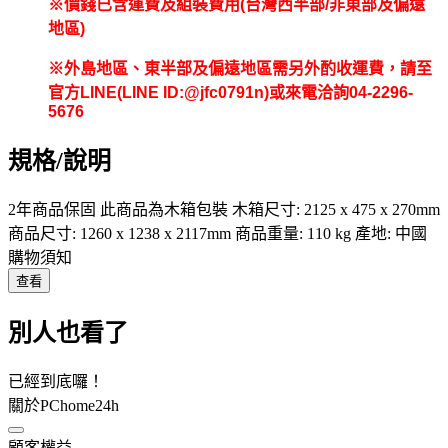
※價錢已含運費及組裝費用
(
台灣西半部
/
非東部及偏遠
地區
)
※外島地區、東半部及偏遠地區需另外酌收運費，請至
官方
LINE(LINE ID:@jfc0791n)
或來電洽詢
04-2296-
5676
規格/說明
2年商品保固 此商品為木箱包裝 木箱尺寸: 2125 x 475 x 270mm
商品尺寸: 1260 x 1238 x 2117mm 商品重量: 110 kg 產地: 中國
購物須知
查看
別人也看了
已經到底囉！
關於PChome24h
顧客權益