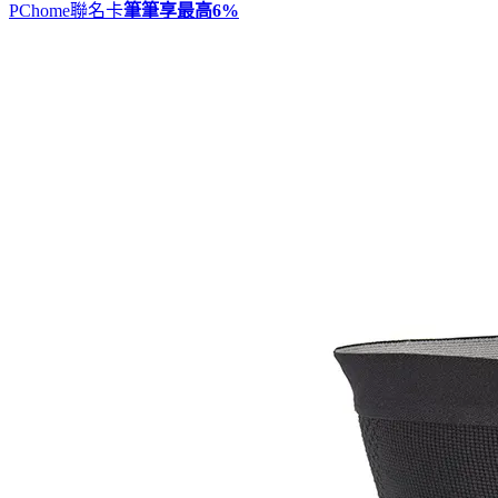
PChome聯名卡
筆筆享最高
6%