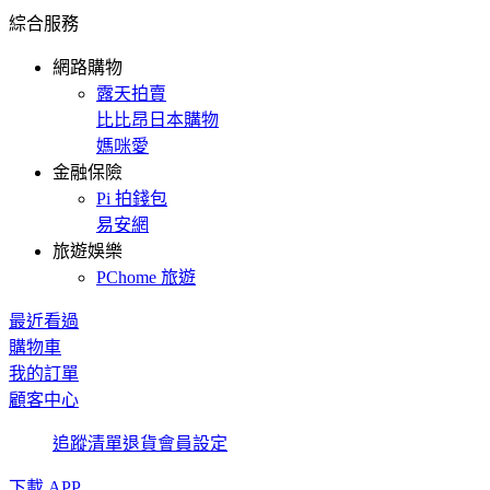
綜合服務
網路購物
露天拍賣
比比昂日本購物
媽咪愛
金融保險
Pi 拍錢包
易安網
旅遊娛樂
PChome 旅遊
最近看過
購物車
我的訂單
顧客中心
追蹤清單
退貨
會員設定
下載 APP