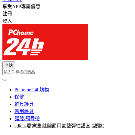
享受APP專屬優惠
註冊
登入
全站
PChome 24h購物
保健
輔具護具
醫用護具
護膝/髕骨帶
adidas愛迪達 膝關節用氣墊彈性護套 (護膝)