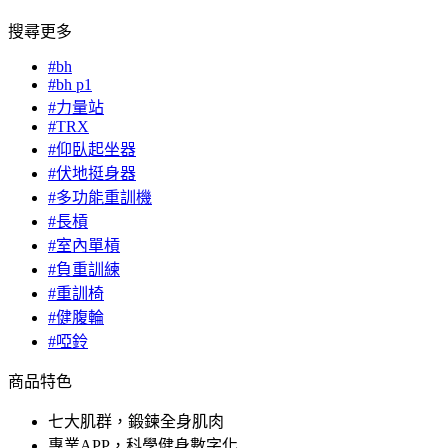
搜尋更多
#bh
#bh p1
#力量站
#TRX
#仰臥起坐器
#伏地挺身器
#多功能重訓機
#長槓
#室內單槓
#負重訓練
#重訓椅
#健腹輪
#啞鈴
商品特色
七大肌群，鍛鍊全身肌肉
專業APP，科學健身數字化