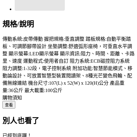
規格/說明
傳動系統:皮帶傳動 握把規格:垂直調整 踏板規格:自動平衡踏
板、可調節腳帶設計 坐墊調整:舒適弧形座椅，可垂直水平調
整 顯示螢幕:LED顯示螢幕 顯示資訊:阻力、時間、距離、卡路
里、速度 運動程式:使用者自訂 阻力系統:ECB磁控阻力系統
阻力調整:1-32段，電子控制系統 附加功能:智慧節能模式、移
動論設計、可放置智慧型裝置閱讀架、8種光芒變色飛輪、配
備無線連結 機台尺寸:107(L) x 52(W) x 120(H)公分 產品重
量:36公斤 最大載重:100公斤
購物須知
查看
別人也看了
已經到底囉！