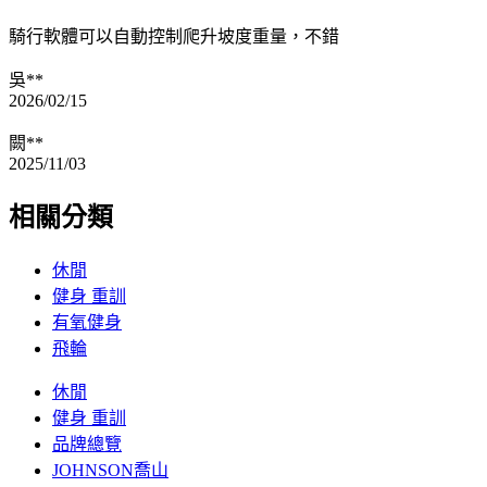
騎行軟體可以自動控制爬升坡度重量，不錯
吳**
2026/02/15
闕**
2025/11/03
相關分類
休閒
健身 重訓
有氧健身
飛輪
休閒
健身 重訓
品牌總覽
JOHNSON喬山