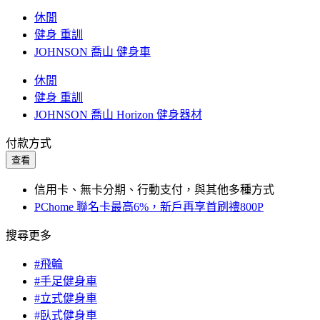
休閒
健身 重訓
JOHNSON 喬山 健身車
休閒
健身 重訓
JOHNSON 喬山 Horizon 健身器材
付款方式
查看
信用卡、無卡分期、行動支付，與其他多種方式
PChome 聯名卡最高6%，新戶再享首刷禮800P
搜尋更多
#飛輪
#手足健身車
#立式健身車
#臥式健身車