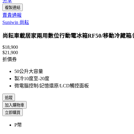
分享
複製連結
賣貴通報
Suniwin 尚耘
尚耘車載居家兩用數位行動電冰箱RF50/移動冷藏箱
$18,900
$21,900
折價券
50公升大容量
製冷10度至-20度
微電腦控制/記憶還原/LCD觸控面板
追蹤
加入購物車
立即購買
P幣