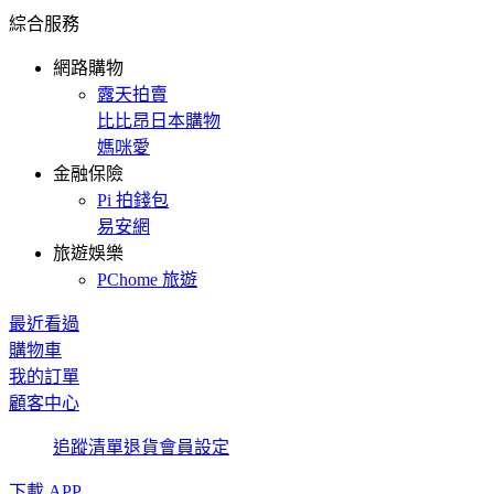
綜合服務
網路購物
露天拍賣
比比昂日本購物
媽咪愛
金融保險
Pi 拍錢包
易安網
旅遊娛樂
PChome 旅遊
最近看過
購物車
我的訂單
顧客中心
追蹤清單
退貨
會員設定
下載 APP