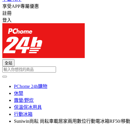
享受APP專屬優惠
註冊
登入
全站
PChome 24h購物
休閒
露營/野炊
保溫保冰用具
行動冰箱
Suniwin尚耘 尚耘車載居家兩用數位行動電冰箱RF50