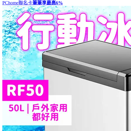
PChome聯名卡
筆筆享最高
6%