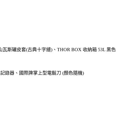
高山瓦斯罐皮套(古典十字縫)、THOR BOX 收納箱 53L 黑色
o專用記錄器、國際牌掌上型電鬍刀 (顏色隨機)