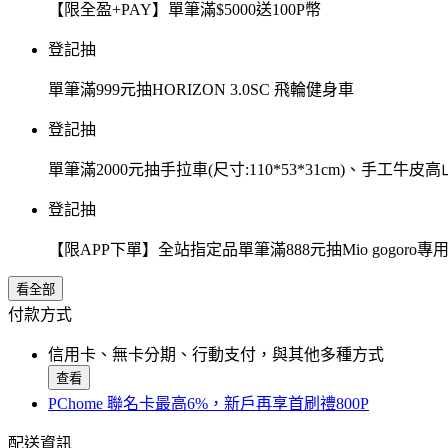
【限全盈+PAY】單筆滿$5000送100P幣
登記抽
單筆滿999元抽HORIZON 3.0SC 飛輪健身車
登記抽
單筆滿2000元抽手拉車(尺寸:110*53*31cm)、手工牛皮
登記抽
【限APP下單】全站指定品單筆滿888元抽Mio gogor
看全部
付款方式
信用卡、無卡分期、行動支付，與其他多種方式
查看
PChome 聯名卡最高6%，新戶再享首刷禮800P
配送資訊