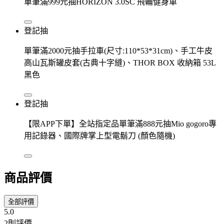
單筆滿999元抽HORIZON 3.0SC 飛輪健身車
登記抽
單筆滿2000元抽手拉車(尺寸:110*53*31cm)、手工牛皮
高山瓦斯罐皮套(古典十字縫)、THOR BOX 收納箱 53L
黑色
登記抽
【限APP下單】全站指定品單筆滿888元抽Mio gogoro專
用記錄器、國際牌掌上型電鬍刀 (顏色隨機)
商品評價
全部評價
5.0
2則評價