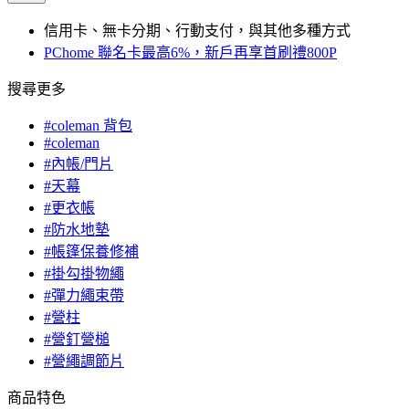
信用卡、無卡分期、行動支付，與其他多種方式
PChome 聯名卡最高6%，新戶再享首刷禮800P
搜尋更多
#coleman 背包
#coleman
#內帳/門片
#天幕
#更衣帳
#防水地墊
#帳篷保養修補
#掛勾掛物繩
#彈力繩束帶
#營柱
#營釘營槌
#營繩調節片
商品特色