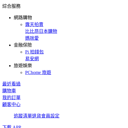
綜合服務
網路購物
露天拍賣
比比昂日本購物
媽咪愛
金融保險
Pi 拍錢包
易安網
旅遊娛樂
PChome 旅遊
最近看過
購物車
我的訂單
顧客中心
追蹤清單
退貨
會員設定
下載 APP