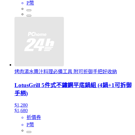
P幣
烤肉湯水醬汁料理必備工具 附可折御手把好收納
LotusGrill 5件式不鏽鋼平底鍋組 (4鍋+1可拆御
手柄)
$1,280
$1,680
折價券
P幣