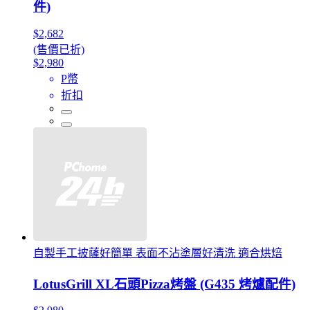
件)
$2,682
(售價已折)
$2,980
P幣
折扣
自製手工披薩好簡單 表面不沾塗層好清洗 適合烘焙
LotusGrill XL石頭Pizza烤盤 (G435 烤爐配件)