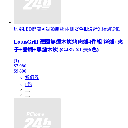
底部LED開關可調節風速 兩側安全扣環避免傾倒燙傷
LotusGrill 德國無煙木炭烤肉爐4件組 烤爐+夾
子+醬刷+無煙木炭 (G435 XL共6色)
(1)
$7,980
$9,800
折價券
P幣