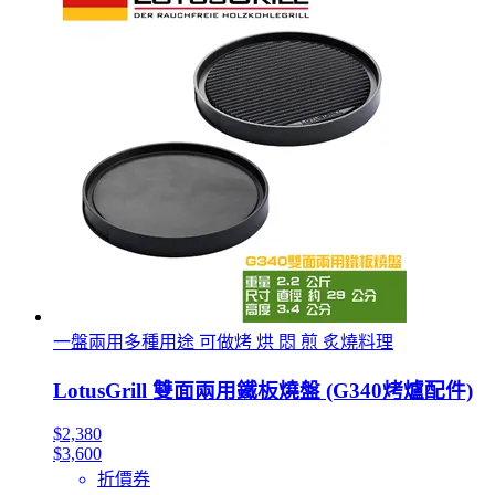
一盤兩用多種用途 可做烤 烘 悶 煎 炙燒料理
LotusGrill 雙面兩用鐵板燒盤 (G340烤爐配件)
$2,380
$3,600
折價券