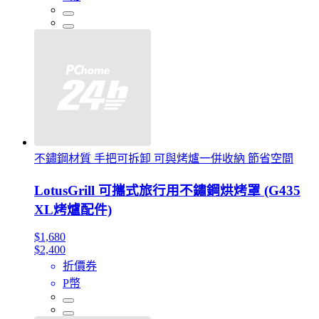
不鏽鋼材質 手把可拆卸 可與烤爐一併收納 節省空間
LotusGrill 可攜式旅行用不鏽鋼烘烤罩 (G435
XL烤爐配件)
$1,680
$2,400
折價券
P幣