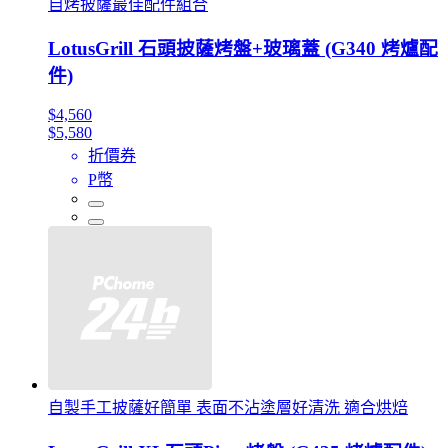
自烤披薩最佳配件組合
LotusGrill 石頭披薩烤盤+玻璃蓋 (G340 烤爐配
件)
$4,560
$5,580
折價券
P幣
自製手工披薩好簡單 表面不沾塗層好清洗 適合烘焙