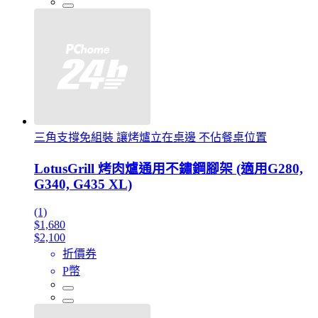
三角支撐免組裝 讓烤爐立在桌邊 不佔餐桌位置
LotusGrill 烤肉爐通用不鏽鋼腳架 (適用G280,
G340, G435 XL)
(1)
$1,680
$2,100
折價券
P幣