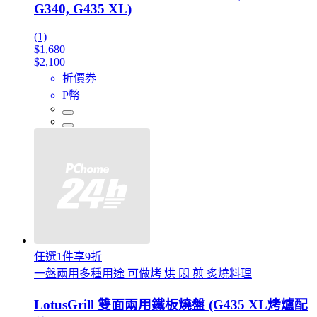
G340, G435 XL)
(1)
$1,680
$2,100
折價券
P幣
任選1件享9折
一盤兩用多種用途 可做烤 烘 悶 煎 炙燒料理
LotusGrill 雙面兩用鐵板燒盤 (G435 XL烤爐配