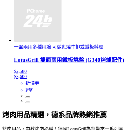
一盤兩用多種用途 可做炙燒牛排或鐵板料理
LotusGrill 雙面兩用鐵板燒盤 (G340烤爐配件)
$2,580
$3,600
折價券
P幣
烤肉用品精選，德系品牌熱銷推薦
烤肉用品，中秋烤肉必備！德國LotusGrill為您帶來一系列高