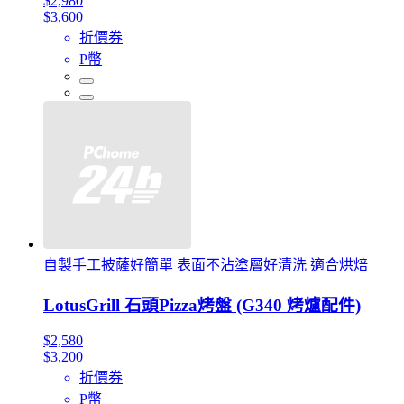
$2,980
$3,600
折價券
P幣
自製手工披薩好簡單 表面不沾塗層好清洗 適合烘焙
LotusGrill 石頭Pizza烤盤 (G340 烤爐配件)
$2,580
$3,200
折價券
P幣