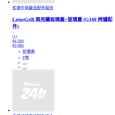
炙燒牛排最佳配件組合
LotusGrill 兩用鐵板燒盤+玻璃蓋 (G340 烤爐配
件)
(1)
$4,560
$5,980
折價券
P幣