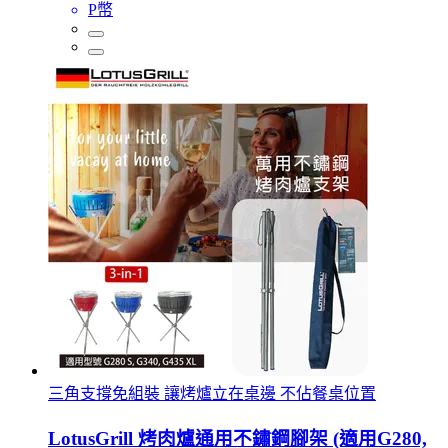
P幣
三角支撐免組裝 讓烤爐立在桌邊 不佔餐桌位置
LotusGrill 烤肉爐通用不鏽鋼腳架 (適用G280,