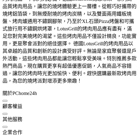
品質烤肉用品，讓您的燒烤體驗更上一層樓。從輕巧好攜帶的
燒烤鋁箔袋，到無煙耐燒的烤肉炭精，以及雙面兩用鐵板燒
盤、烤肉爐通用不鏽鋼腳架，乃至於XL石頭Pizza烤盤和可攜
式旅行用不鏽鋼烘烤罩，LotusGrill的烤肉用品應有盡有，滿
足您對完美燒烤的渴望。這些烤肉用品不僅設計精良，功能實
用，更是聚會派對的絕佳選擇。 德國LotusGrill的烤肉用品以
其卓越的品質和創新的設計廣受好評。無論是家庭聚餐還是戶
外活動，這些烤肉用品都能讓您輕鬆享受美味。特別推薦多款
熱門商品，現在購買更享有超值優惠促銷，人氣商品不容錯
過，讓您的烤肉時光更加愉快、便利。趕快選購最新款烤肉用
品，為您的燒烤派對增添更多樂趣！
關於PChome24h
顧客權益
其他服務
企業合作