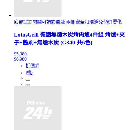
底部LED開關可調節風速 兩側安全扣環避免傾倒燙傷
LotusGrill 德國無煙木炭烤肉爐4件組 烤爐+夾
子+醬刷+無煙木炭 (G340 共6色)
$5,980
$6,980
折價券
P幣