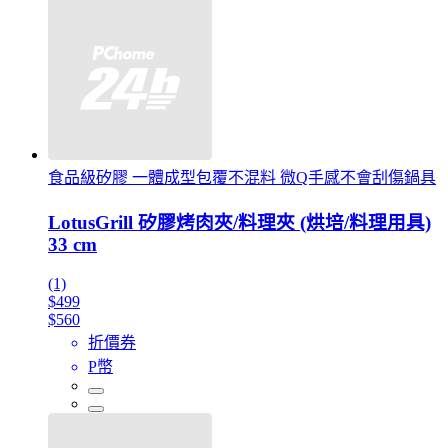
食品級矽膠 一體成型包覆不混料 微Q手感不會刮傷鍋具
LotusGrill 矽膠烤肉夾/料理夾 (烘培/料理用具)
33 cm
(1)
$499
$560
折價券
P幣