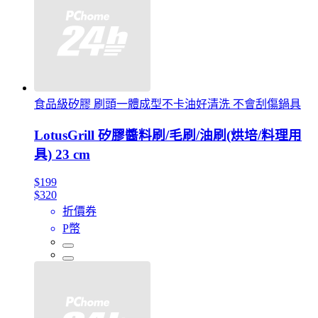
食品級矽膠 刷頭一體成型不卡油好清洗 不會刮傷鍋具
LotusGrill 矽膠醬料刷/毛刷/油刷(烘培/料理用
具) 23 cm
$199
$320
折價券
P幣