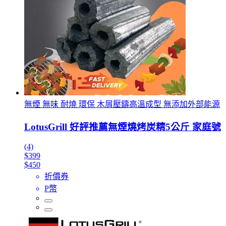
無煙 無味 耐燒 環保 木屑壓鑄高溫成型 無添加外部能源
LotusGrill 好評推薦無煙燒烤炭精5公斤 家庭號
(4)
$399
$450
折價券
P幣