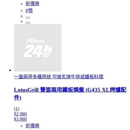
折價券
P幣
一盤兩用多種用途 可做炙燒牛排或鐵板料理
LotusGrill 雙面兩用鐵板燒盤 (G435 XL烤爐配
件)
(1)
$2,980
$3,980
折價券