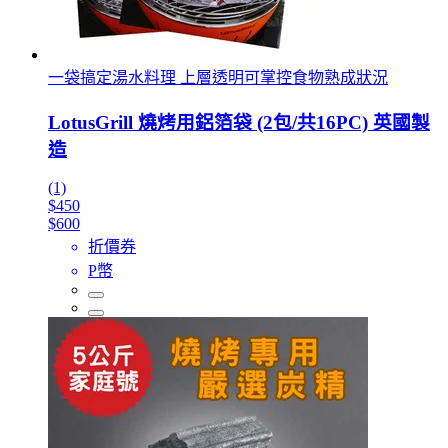
一袋搞定湯水料理 上層透明可掌控食物熟成狀況
LotusGrill 燒烤用鋁箔袋 (2包/共16PC) 英國製
造
(1)
$450
$600
折價券
P幣