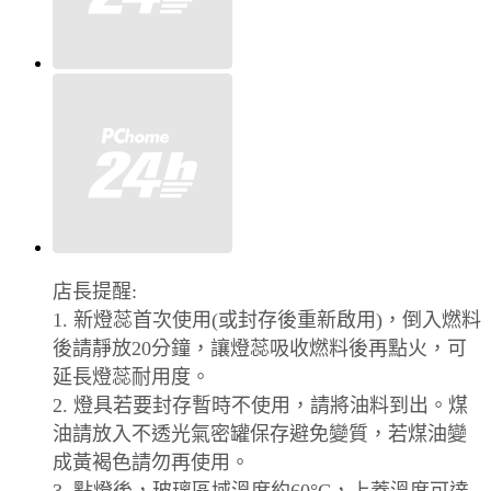
店長提醒:
1. 新燈蕊首次使用(或封存後重新啟用)，倒入燃料
後請靜放20分鐘，讓燈蕊吸收燃料後再點火，可
延長燈蕊耐用度。
2. 燈具若要封存暫時不使用，請將油料到出。煤
油請放入不透光氣密罐保存避免變質，若煤油變
成黃褐色請勿再使用。