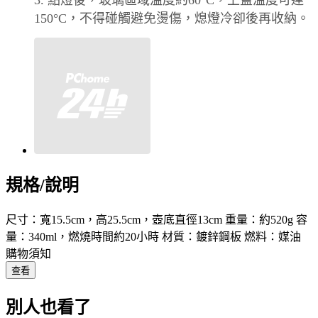
3. 點燈後，玻璃區域溫度約60°C，上蓋溫度可達
150°C，不得碰觸避免燙傷，熄燈冷卻後再收納。
規格/說明
尺寸：寬15.5cm，高25.5cm，壺底直徑13cm 重量：約520g 容
量：340ml，燃燒時間約20小時 材質：鍍鋅鋼板 燃料：媒油
購物須知
查看
別人也看了