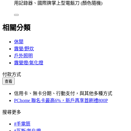
用記錄器、國際牌掌上型電鬍刀 (顏色隨機)
相關分類
休閒
露營/野炊
戶外照明
露營燈/氣化燈
付款方式
查看
信用卡、無卡分期、行動支付，與其他多種方式
PChome 聯名卡最高6%，新戶再享首刷禮800P
搜尋更多
#手電筒
#瓦斯/氣化燈