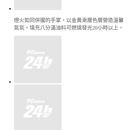
燈火如同併攏的手掌，以金黃漸層色層營造溫馨
氣氛。填充八分滿油料可燃燒發光20小時以上。