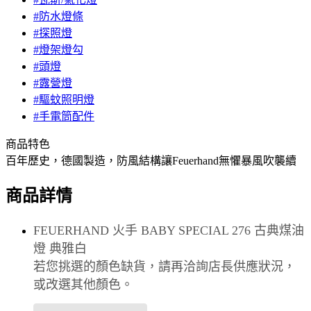
#防水燈條
#探照燈
#燈架燈勾
#頭燈
#露營燈
#驅蚊照明燈
#手電筒配件
商品特色
百年歷史，德國製造，防風結構讓Feuerhand無懼暴風吹襲續
商品詳情
FEUERHAND 火手 BABY SPECIAL 276 古典煤油
燈 典雅白
若您挑選的顏色缺貨，請再洽詢店長供應狀況，
或改選其他顏色。