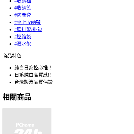
#收納櫃
#收納籃
#防塵套
#桌上收納架
#壁掛架/掛勾
#壓縮袋
#瀝水架
商品特色
純白日系控必推！
日系純白高質感!!
台灣製造品質保證
相關商品