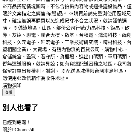
※商品搭配情境圖時，不包含拍攝內容物或週邊擺設物品，僅
限於文案指定之銷售商(贈)品。 ※購買前請先量測使用區域尺
寸，確定無誤再購買以免造成尺寸不合之狀況，敬請謹慎選
購。 ※偏遠地區、山區、部份公司行號(力晶科技、鉅晶、矽
導、友達、聯電、聯合大樓、啟基、台積電、鴻海科技、緯創
科技、久元電子、旺宏電子、工業技術研究院、精材科技、台
塑相關企業)、大賣場、有館內物流的百貨公司、購物中心、
倉儲統倉、監獄、看守所、貨櫃場、進出口碼頭、軍用碼頭，
暫無運送服務，敬請見諒；如有貨運配送困難之地區，我司將
保留訂單出貨權利，謝謝。 ※配送區域僅限台灣本島地區，
勿使用郵政信箱作為收件地址。
購物須知
查看
別人也看了
已經到底囉！
關於PChome24h