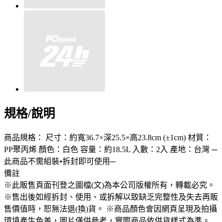
規格/說明
商品規格： 尺寸：約寬36.7×深25.5×高23.8cm (±1cm) 材質：
PP聚丙烯 顏色：白色 容量：約18.5L 入數：2入 產地：台灣 ─
此商品不需組裝•拆封即可使用─
備註
※此販售頁面刊登之圖檔(文)為本公司版權所有，轉載必究。
※售出後如經拆封、使用、或拆解以致缺乏完整性及失去再販
售價值時，恕無法退(換)貨。 ※商品顏色會因網頁呈現及拍攝
環境產生色差，圖片僅供參考，實際商品依供貨樣式為準。