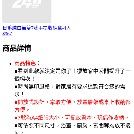
日系純白無雙7號手提收納盒-4入
$967
商品詳情
商品特色：
■看到此款就決定是你了！擺放家中瞬間提升了一
個檔次！
■時尚無印風格，對家居有要求這款符合您的需
求！
■開放式設計，拿取方便，放置層架或桌上收納都
方便
。
■
7
號為
A4
紙張大小，可擺放書本
、玩偶作收納。
■可依照不同尺寸，浴室、廚房、玄關等擺放不凌
亂。