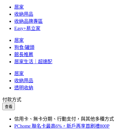
居家
收納用品
收納品牌專區
Easy+易立家
居家
狗食/罐頭
館長推薦
居家生活｜超速配
居家
收納用品
透明收納
付款方式
查看
信用卡、無卡分期、行動支付，與其他多種方式
PChome 聯名卡最高6%，新戶再享首刷禮800P