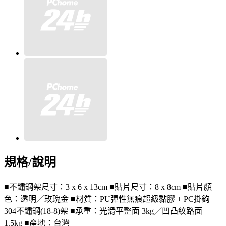
規格/說明
■不鏽鋼架尺寸：3 x 6 x 13cm ■貼片尺寸：8 x 8cm ■貼片顏
色：透明／玫瑰金 ■材質：PU彈性無痕超級黏膠 + PC掛鉤 +
304不鏽鋼(18-8)架 ■承重：光滑平整面 3kg／凹凸紋路面
1.5kg ■產地：台灣