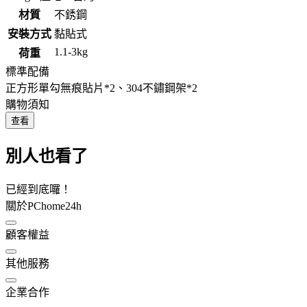
材質
不銹鋼
安裝方式
黏貼式
1.1-3kg
荷重
標準配備
正方形單勾無痕貼片*2、304不鏽鋼架*2
購物須知
查看
別人也看了
已經到底囉！
關於PChome24h
顧客權益
其他服務
企業合作