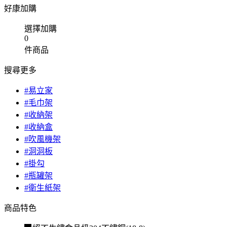
好康加購
選擇加購
0
件商品
搜尋更多
#易立家
#毛巾架
#收納架
#收納盒
#吹風機架
#洞洞板
#掛勾
#瓶罐架
#衛生紙架
商品特色