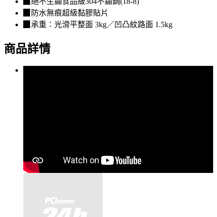
▉絕不生鏽食品級304不鏽鋼(18-8)
▉防水無痕超級黏膠貼片
▉承重：光滑平整面 3kg／凹凸紋路面 1.5kg
商品詳情