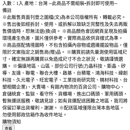
入數：1入 產地：台灣 ─此商品不需組裝•拆封即可使用─
備註
※此販售頁面刊登之圖檔(文)為本公司版權所有，轉載必究。
※售出後如經拆封、使用、或拆解以致缺乏完整性及失去再販
售價值時，恕無法退(換)貨。 ※商品顏色會因網頁呈現及拍攝
環境產生色差，圖片僅供參考，實際商品依供貨樣式為準。
※商品搭配情境圖時，不包含拍攝內容物或週邊擺設物品，僅
限於文案指定之銷售商(贈)品。 ※購買前請先量測使用區域尺
寸，確定無誤再購買以免造成尺寸不合之狀況，敬請謹慎選
購。 ※偏遠地區、山區、部份公司行號(力晶科技、鉅晶、矽
導、友達、聯電、聯合大樓、啟基、台積電、鴻海科技、緯創
科技、久元電子、旺宏電子、工業技術研究院、精材科技、台
塑相關企業)、大賣場、有館內物流的百貨公司、購物中心、
倉儲統倉、監獄、看守所、貨櫃場、進出口碼頭、軍用碼頭，
暫無運送服務，敬請見諒；如有貨運配送困難之地區，我司將
保留訂單出貨權利，謝謝。 ※配送區域僅限台灣本島地區，
勿使用郵政信箱作為收件地址。
購物須知
查看