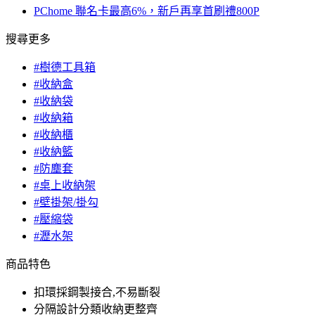
PChome 聯名卡最高6%，新戶再享首刷禮800P
搜尋更多
#樹德工具箱
#收納盒
#收納袋
#收納箱
#收納櫃
#收納籃
#防塵套
#桌上收納架
#壁掛架/掛勾
#壓縮袋
#瀝水架
商品特色
扣環採鋼製接合,不易斷裂
分隔設計分類收納更整齊