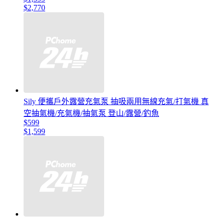
$2,770
Sily 便攜戶外露營充氣泵 抽吸兩用無線充氣/打氣機 真
空抽氣機/充氣機/抽氣泵 登山/露營/釣魚
$599
$1,599