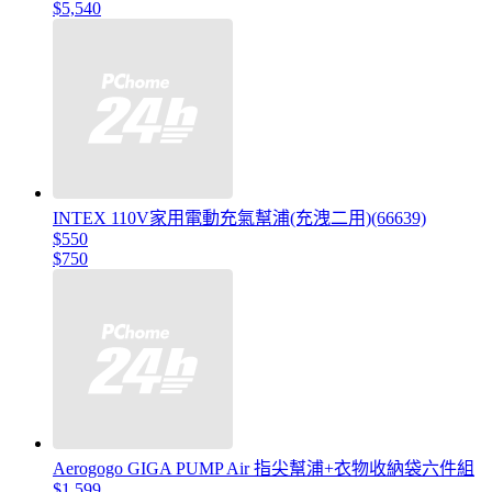
$5,540
INTEX 110V家用電動充氣幫浦(充洩二用)(66639)
$550
$750
Aerogogo GIGA PUMP Air 指尖幫浦+衣物收納袋六件組
$1,599