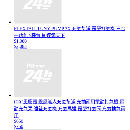
FLEXTAIL TUNY PUMP 3X 充氣幫浦 露營打氣機 三合
一功能 5種氣嘴 逐露天下
$1,080
$2,083
CEC風麋露 颶風職人充氣幫浦 充抽兩用電動打氣機.電
動充氣泵 睡墊充氣機 充氣馬達 露營打氣筒 充氣抽氣兩
用
$650
$750