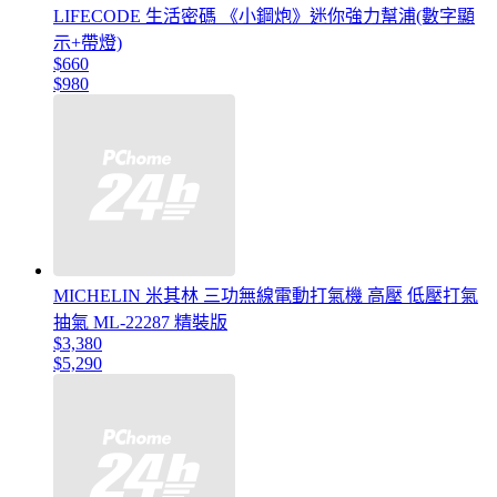
LIFECODE 生活密碼 《小鋼炮》迷你強力幫浦(數字顯
示+帶燈)
$660
$980
MICHELIN 米其林 三功無線電動打氣機 高壓 低壓打氣
抽氣 ML-22287 精裝版
$3,380
$5,290