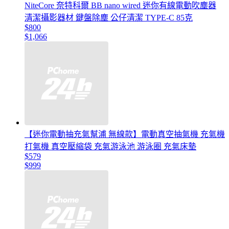
NiteCore 奈特科爾 BB nano wired 迷你有線電動吹塵器
清潔攝影器材 鍵盤除塵 公仔清潔 TYPE-C 85克
$800
$1,066
【迷你電動抽充氣幫浦 無線款】電動真空抽氣機 充氣機
打氣機 真空壓縮袋 充氣游泳池 游泳圈 充氣床墊
$579
$999