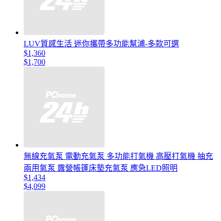
LUV質感生活 迷你攜帶多功能幫浦-多款可選
$1,360
$1,700
無線充氣泵 電動充氣泵 多功能打氣機 高壓打氣機 抽充
兩用氣泵 露營帳篷床墊充氣泵 應急LED照明
$1,434
$4,099