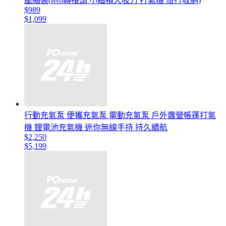
壓縮袋(附6轉接頭 小體積大吸力 打氣機 旅行收納)
$989
$1,099
行動充氣泵 便攜充氣泵 電動充氣泵 戶外露營帳篷打氣
機 鋰電池充氣機 迷你無線手持 持久續航
$2,250
$5,199