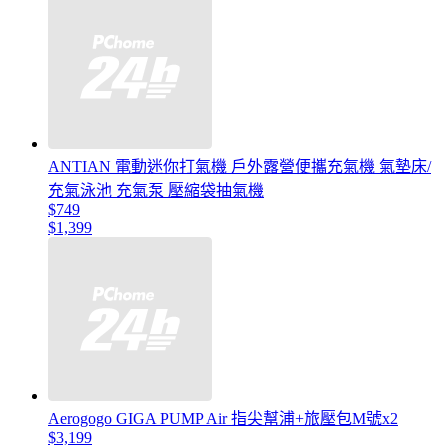
ANTIAN 電動迷你打氣機 戶外露營便攜充氣機 氣墊床/
充氣泳池 充氣泵 壓縮袋抽氣機
$749
$1,399
Aerogogo GIGA PUMP Air 指尖幫浦+旅壓包M號x2
$3,199