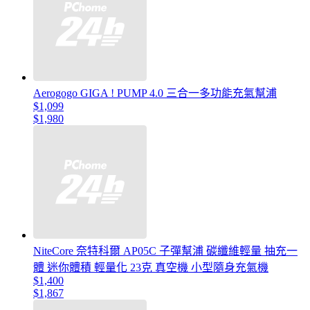
Aerogogo GIGA ! PUMP 4.0 三合一多功能充氣幫浦
$1,099
$1,980
NiteCore 奈特科爾 AP05C 子彈幫浦 碳纖維輕量 抽充一
體 迷你體積 輕量化 23克 真空機 小型隨身充氣機
$1,400
$1,867