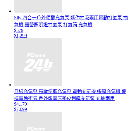
Sily 四合一戶外便攜充氣泵 迷你抽吸兩用電動打氣泵 抽
氣機 露營照明燈抽氣泵 打氣筒 充氣機
$579
$1,299
無線充氣泵 高壓便攜充氣泵 電動充氣機 帳篷充氣機 便
攜電動衝氣 戶外露營床墊皮划艇充氣泵 充抽兩用
$4,170
$7,699