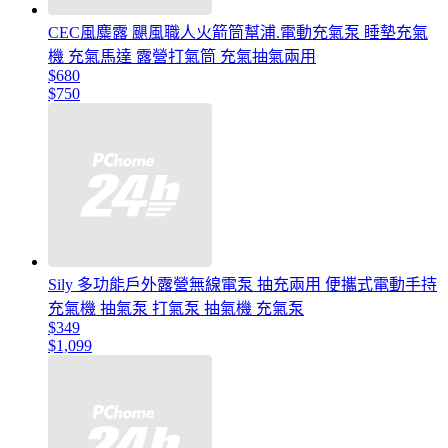
CEC風麋露 颶風職人火箭筒幫浦.電動充氣泵 睡墊充氣
機 充氣馬達 露營打氣筒 充氣抽氣兩用
$680
$750
Sily 多功能戶外露營無線電泵 抽充兩用 便攜式電動手持
充氣機 抽氣泵 打氣泵 抽氣機 充氣泵
$349
$1,099