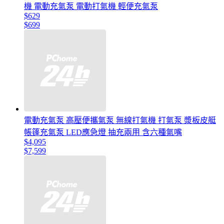
機 電動充氣泵 電動打氣機 輕便充氣泵
$629
$699
電動充氣泵 高壓便攜氣泵 無線打氣機 打氣泵 漿板皮艇
帳篷充氣泵 LED應急燈 抽充兩用 含六種氣嘴
$4,095
$7,599