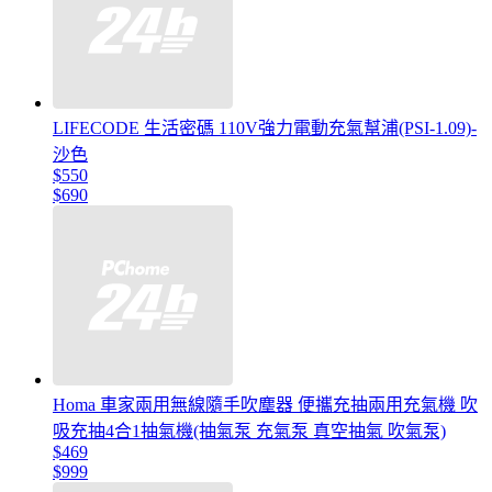
LIFECODE 生活密碼 110V強力電動充氣幫浦(PSI-1.09)-
沙色
$550
$690
Homa 車家兩用無線隨手吹塵器 便攜充抽兩用充氣機 吹
吸充抽4合1抽氣機(抽氣泵 充氣泵 真空抽氣 吹氣泵)
$469
$999