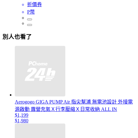
折價券
P幣
別人也看了
Aerogogo GIGA PUMP Air 指尖幫浦 無電池設計 外接電
源啟動 露營充氣Ｘ行李壓縮Ｘ日常收納 ALL IN
$1,199
$1,980