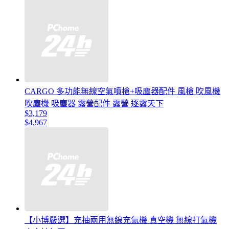
CARGO 多功能無線空氣噴槍+吸塵器配件 風槍 吹風機
吹塵機 吸塵器 露營配件 露營 逐露天下
$3,179
$4,967
【小博嚴選】充抽兩用無線充氣機 真空機 無線打氣機