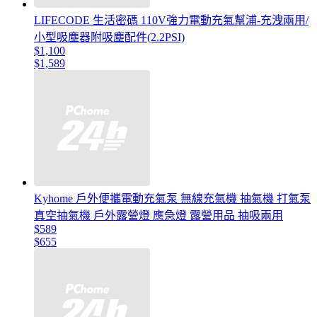
LIFECODE 生活密碼 110V強力電動充氣幫浦-充洩兩用/
小型吸塵器附吸塵配件(2.2PSI)
$1,100
$1,589
Kyhome 戶外便攜電動充氣泵 無線充氣機 抽氣機 打氣泵
真空抽氣機 戶外露營燈 應急燈 露營用品 抽吸兩用
$589
$655