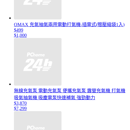
OMAX 充氣抽氣兩用電動打氣機-插電式(贈壓縮袋1入)
$499
$1,000
無線充氣泵 電動充氣泵 便攜充氣泵 露營充氣機 打氣機
吸氣抽氣機 吸塵電泵快速補氣 強勁動力
$3,870
$7,299