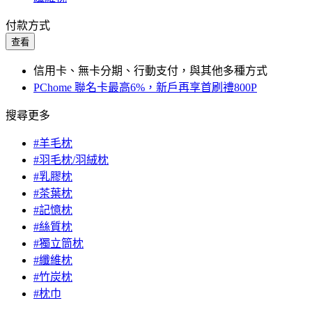
付款方式
查看
信用卡、無卡分期、行動支付，與其他多種方式
PChome 聯名卡最高6%，新戶再享首刷禮800P
搜尋更多
#羊毛枕
#羽毛枕/羽絨枕
#乳膠枕
#茶葉枕
#記憶枕
#絲質枕
#獨立筒枕
#纖維枕
#竹炭枕
#枕巾