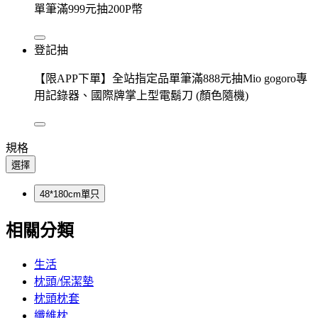
單筆滿999元抽200P幣
登記抽
【限APP下單】全站指定品單筆滿888元抽Mio gogoro專
用記錄器、國際牌掌上型電鬍刀 (顏色隨機)
規格
選擇
48*180cm單只
相關分類
生活
枕頭/保潔墊
枕頭枕套
纖維枕