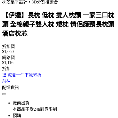
枕芯扁平設計，3D分割槽縫合
【伊達】長枕 低枕 雙人枕頭 一家三口枕
頭 全棉親子雙人枕 矮枕 情侶護頸長枕頭
酒店枕芯
折扣價
$1,060
網路價
$1,116
折扣
搶!涼夏一件下殺95折
前往
配送資訊
廠商出貨
本商品不受24h到貨限制
預購