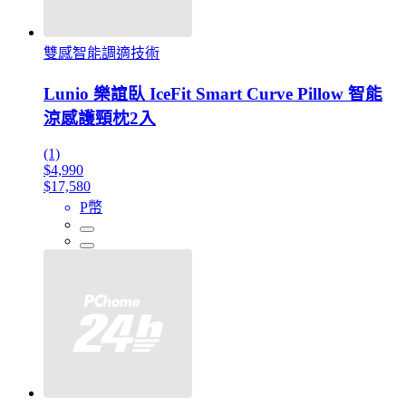
雙感智能調適技術
Lunio 樂誼臥 IceFit Smart Curve Pillow 智能
涼感護頸枕2入
(1)
$4,990
$17,580
P幣