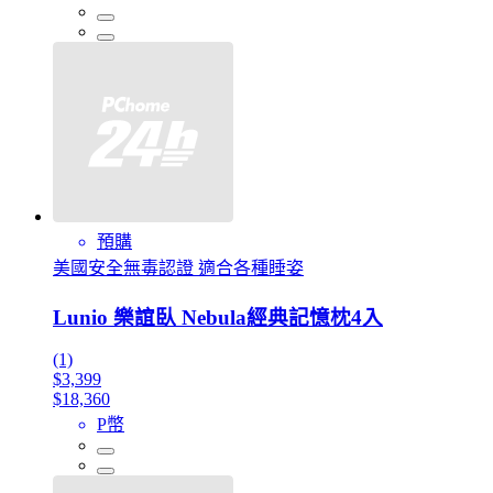
預購
美國安全無毒認證 適合各種睡姿
Lunio 樂誼臥 Nebula經典記憶枕4入
(1)
$3,399
$18,360
P幣