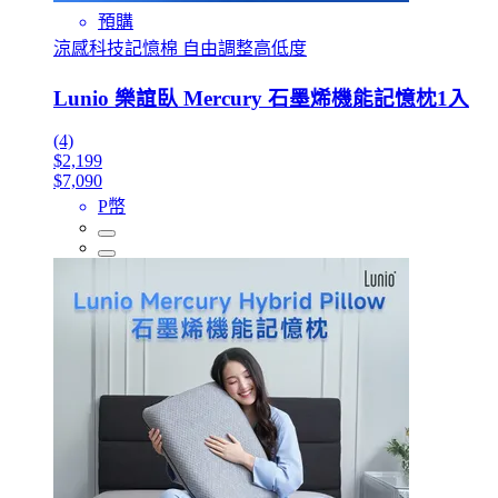
預購
涼感科技記憶棉 自由調整高低度
Lunio 樂誼臥 Mercury 石墨烯機能記憶枕1入
(4)
$2,199
$7,090
P幣