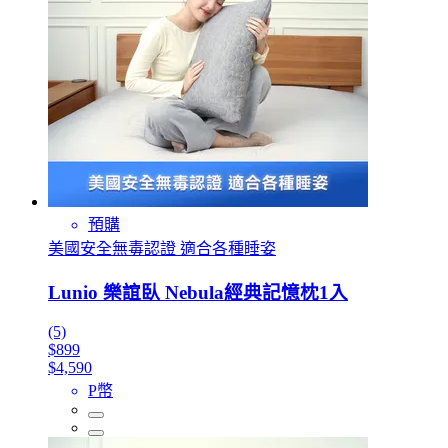
預購
美國安全無毒認證 適合各種睡姿
Lunio 樂誼臥 Nebula經典記憶枕1入
(5)
$899
$4,590
P幣