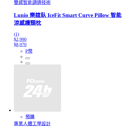
雙感智能調適技術
Lunio 樂誼臥 IceFit Smart Curve Pillow 智能
涼感護頸枕
(1)
$2,990
$8,970
P幣
預購
專業人體工學設計