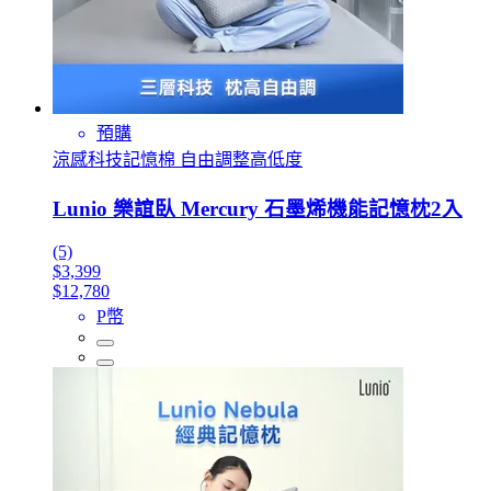
預購
涼感科技記憶棉 自由調整高低度
Lunio 樂誼臥 Mercury 石墨烯機能記憶枕2入
(5)
$3,399
$12,780
P幣