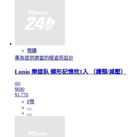
預購
專為提供適當的睡姿而設計
Lunio 樂誼臥 蝶形記憶枕1入 （護頸/減壓）
(6)
$690
$1,770
P幣