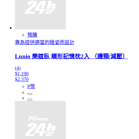
預購
專為提供適當的睡姿而設計
Lunio 樂誼臥 蝶形記憶枕2入 （護頸/減壓）
(4)
$1,190
$2,370
P幣