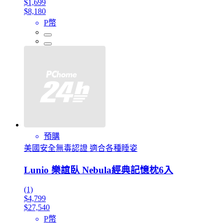
$1,699
$8,180
P幣
預購
美國安全無毒認證 適合各種睡姿
Lunio 樂誼臥 Nebula經典記憶枕6入
(1)
$4,799
$27,540
P幣