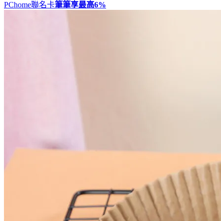
PChome聯名卡
筆筆享最高
6%