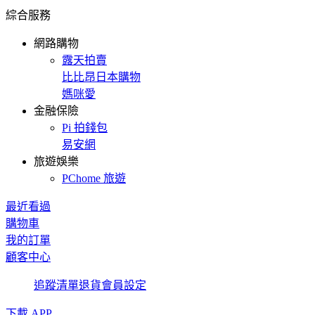
綜合服務
網路購物
露天拍賣
比比昂日本購物
媽咪愛
金融保險
Pi 拍錢包
易安網
旅遊娛樂
PChome 旅遊
最近看過
購物車
我的訂單
顧客中心
追蹤清單
退貨
會員設定
下載 APP