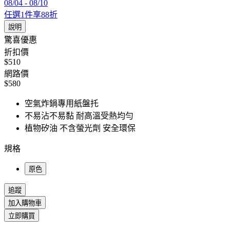
08/04
-
08/10
任選1件享88折
說明
驚喜優惠
折扣價
$510
網路價
$580
空氣炸鍋專用紙盤托
不易沾不易黏 耐高溫受熱均勻
植物矽油 不含螢光劑 安全環保
規格
原色
追蹤
加入購物車
立即購買