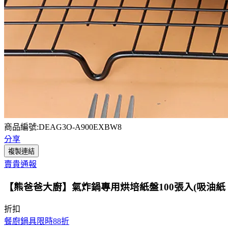
商品編號:DEAG3O-A900EXBW8
分享
複製連結
賣貴通報
【熊爸爸大廚】氣炸鍋專用烘培紙盤100張入(吸油紙 
折扣
餐廚鍋具限時88折