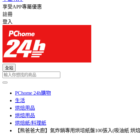
享受APP專屬優惠
註冊
登入
全站
PChome 24h購物
生活
烘焙用品
烘焙用品
烘焙紙/料理紙
【熊爸爸大廚】氣炸鍋專用烘培紙盤100張入(吸油紙 烘焙