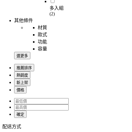
多入組
(2)
其他條件
材質
款式
功能
容量
選更多
推薦排序
熱銷度
新上架
價格
確定
配送方式