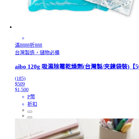
滿8888折888
台灣製造，儲物必備
aibo 120g 吸濕除霉乾燥劑(台灣製/夾鍊袋裝)【
(185)
$509
$1,500
P幣
折扣