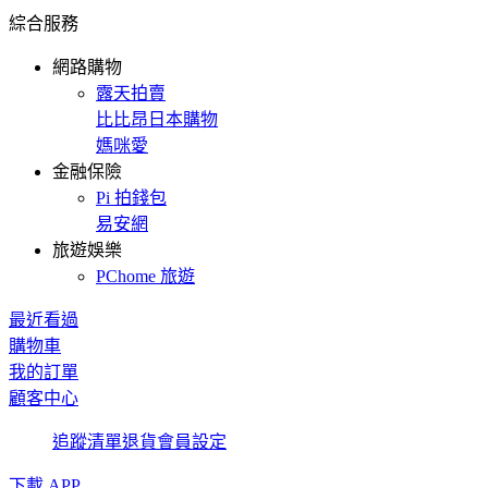
綜合服務
網路購物
露天拍賣
比比昂日本購物
媽咪愛
金融保險
Pi 拍錢包
易安網
旅遊娛樂
PChome 旅遊
最近看過
購物車
我的訂單
顧客中心
追蹤清單
退貨
會員設定
下載 APP