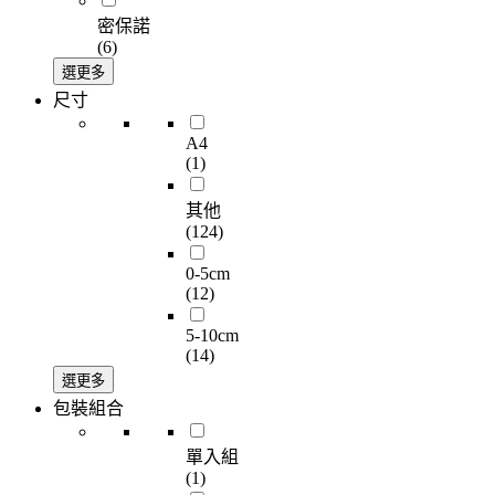
密保諾
(6)
選更多
尺寸
A4
(1)
其他
(124)
0-5cm
(12)
5-10cm
(14)
選更多
包裝組合
單入組
(1)