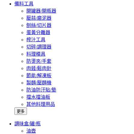
備料工具
開罐器/開瓶器
壓蒜/磨泥器
刨絲/切片器
蛋黃分離器
榨汁工具
切碎/調理器
料理模具
防燙夾/手套
肉錘/鬆肉針
節能/解凍板
製麵/壓麵機
防油防汙貼/墊
擋水擋油板
其他料理用品
更多
調味盒/罐/瓶
油壺