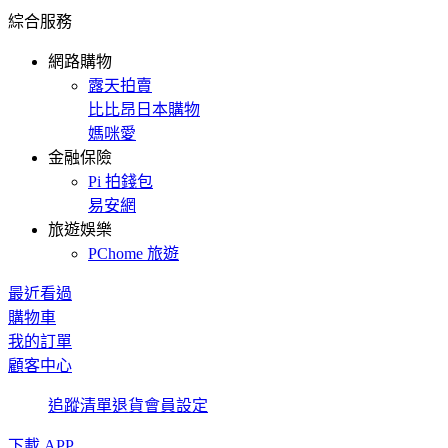
綜合服務
網路購物
露天拍賣
比比昂日本購物
媽咪愛
金融保險
Pi 拍錢包
易安網
旅遊娛樂
PChome 旅遊
最近看過
購物車
我的訂單
顧客中心
追蹤清單
退貨
會員設定
下載 APP