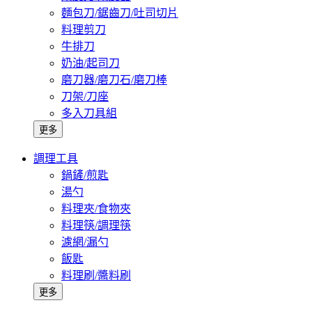
麵包刀/鋸齒刀/吐司切片
料理剪刀
牛排刀
奶油/起司刀
磨刀器/磨刀石/磨刀棒
刀架/刀座
多入刀具組
更多
調理工具
鍋鏟/煎匙
湯勺
料理夾/食物夾
料理筷/調理筷
濾網/漏勺
飯匙
料理刷/醬料刷
更多