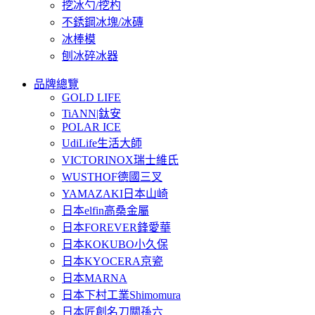
挖冰勺/挖杓
不銹鋼冰塊/冰磚
冰棒模
刨冰碎冰器
品牌總覽
GOLD LIFE
TiANN|鈦安
POLAR ICE
UdiLife生活大師
VICTORINOX瑞士維氏
WUSTHOF德國三叉
YAMAZAKI日本山崎
日本elfin高桑金屬
日本FOREVER鋒愛華
日本KOKUBO小久保
日本KYOCERA京瓷
日本MARNA
日本下村工業Shimomura
日本匠創名刀關孫六