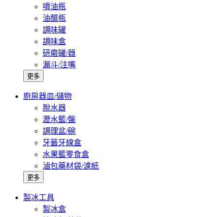
噴油瓶
油醋瓶
調味罐
調味盒
研磨罐/器
漏斗/注嘴
更多
廚房器皿/儲物
脫水器
瀝水籃/盤
調理盆/碗
牙籤牙線盒
水果籃零食盒
滷包藥材袋/濾紙
更多
製冰工具
製冰盒