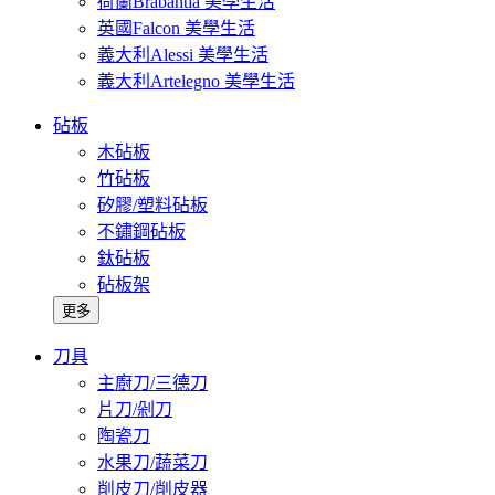
荷蘭Brabantia 美學生活
英國Falcon 美學生活
義大利Alessi 美學生活
義大利Artelegno 美學生活
砧板
木砧板
竹砧板
矽膠/塑料砧板
不鏽鋼砧板
鈦砧板
砧板架
更多
刀具
主廚刀/三德刀
片刀/剁刀
陶瓷刀
水果刀/蔬菜刀
削皮刀/削皮器