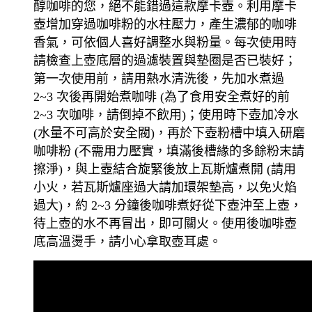
醇咖啡的您，絕不能錯過這款摩卡壺。利用摩卡
壺增加穿過咖啡粉的水柱壓力，產生濃郁的咖啡
香氣，可依個人喜好調整水與粉量。每次使用時
請檢查上壺底層的過濾裝置與墊圈是否已裝好；
第一次使用前，請用熱水清洗後，先加水煮過
2~3 次後再開始煮咖啡 (為了食用安全煮好的前
2~3 次咖啡，請倒掉不飲用)；使用時下壺加冷水
(水量不可高於安全閥)，再於下壺粉槽中填入研磨
咖啡粉 (不需用力壓實，填滿後槽緣的多餘粉末請
擦淨)，與上壺結合旋緊後放上瓦斯爐煮開 (請用
小火，若瓦斯爐座過大請加環架墊高，以免火焰
過大)，約 2~3 分鐘後咖啡煮好從下壺沖至上壺，
待上壺的水不再冒出，即可關火。使用後咖啡壺
底高溫燙手，請小心拿取壺耳處。