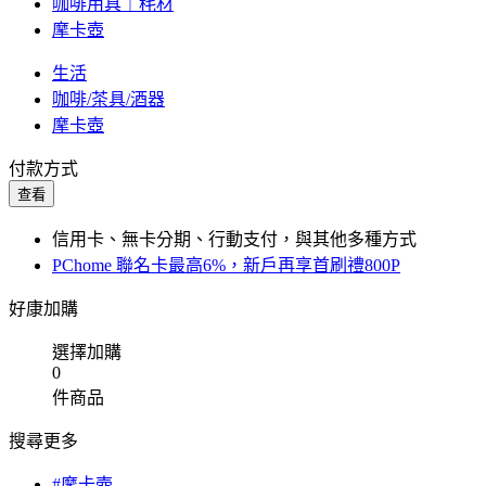
咖啡用具︱秏材
摩卡壺
生活
咖啡/茶具/酒器
摩卡壺
付款方式
查看
信用卡、無卡分期、行動支付，與其他多種方式
PChome 聯名卡最高6%，新戶再享首刷禮800P
好康加購
選擇加購
0
件商品
搜尋更多
#摩卡壺