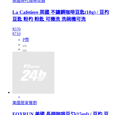
英國現代咖啡茶器
La Cafetiere 英國 不鏽鋼咖啡豆匙(10g) / 豆杓
豆匙 粉杓 粉匙 可機洗 洗碗機可洗
$570
$710
P幣
美國居家餐廚
FOXRUN 美國 長柄咖啡豆勺(15ml) / 豆杓 豆