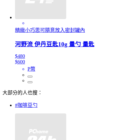
精緻小巧思可隨意放入密封罐內
河野流 伊丹豆匙10g 量勺 量匙
$480
$600
P幣
大部分的人也搜：
#咖啡豆勺