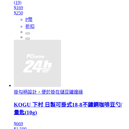
(19)
$169
$250
P幣
折扣
掛勾柄設計，便於掛在儲豆罐邊緣
KOGU 下村 日製可掛式18-8不鏽鋼咖啡豆勺/
量匙(10g)
$669
$1,500