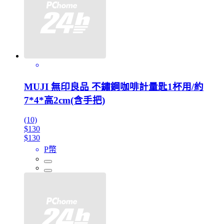
MUJI 無印良品 不鏽鋼咖啡計量匙1杯用/約
7*4*高2cm(含手把)
(10)
$130
$130
P幣