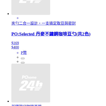
夾勺二合一設計，一支搞定取豆與密封
PO:Selected 丹麥不鏽鋼咖啡豆勺(共2色)
$169
$400
P幣