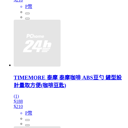
P幣
TIMEMORE 泰摩 泰摩咖啡 ABS豆勺 鏟型設
計量取方便(咖啡豆匙)
(1)
$188
$210
P幣