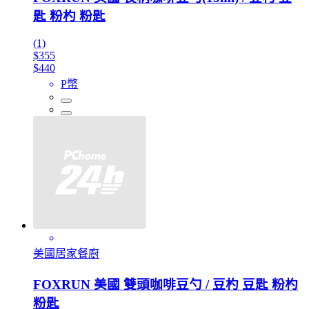
匙 粉杓 粉匙
(1)
$355
$440
P幣
美國居家餐廚
FOXRUN 美國 雙頭咖啡豆勺 / 豆杓 豆匙 粉杓
粉匙