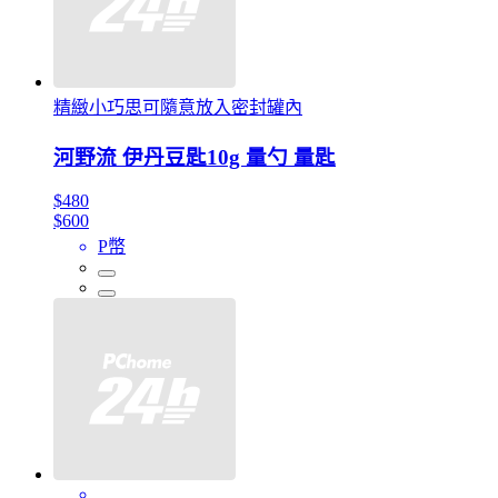
精緻小巧思可隨意放入密封罐內
河野流 伊丹豆匙10g 量勺 量匙
$480
$600
P幣