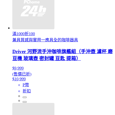
滿1000折100
兼具質感與實用一應具全的咖啡器具
Driver 河野流手沖咖啡旗艦組（手沖壺 濾杯 磨
豆機 玻璃壺 密封罐 豆匙 提箱）
$9,999
(售價已折)
$10,999
P幣
折扣