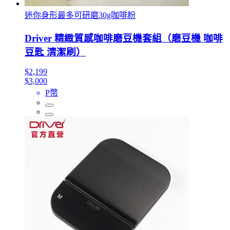
迷你身形最多可研磨30g咖啡粉
Driver 精緻質感咖啡磨豆機套組（磨豆機 咖啡
豆匙 清潔刷）
$2,199
$3,000
P幣