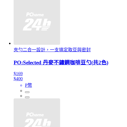
夾勺二合一設計，一支搞定取豆與密封
PO:Selected 丹麥不鏽鋼咖啡豆勺(共2色)
$169
$400
P幣