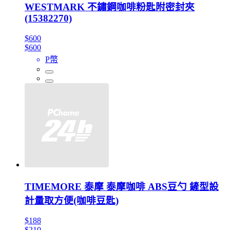
WESTMARK 不鏽鋼咖啡粉匙附密封夾
(15382270)
$600
$600
P幣
TIMEMORE 泰摩 泰摩咖啡 ABS豆勺 鏟型設
計量取方便(咖啡豆匙)
$188
$210