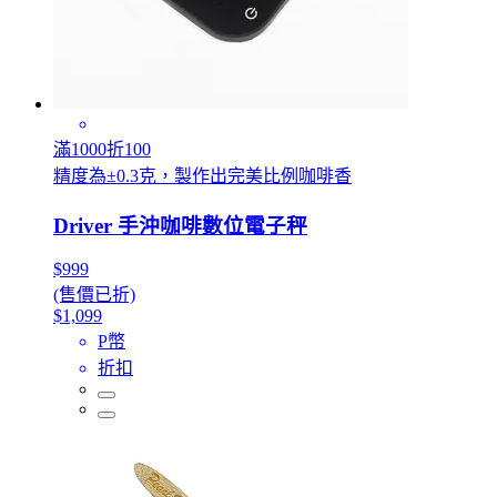
滿1000折100
精度為±0.3克，製作出完美比例咖啡香
Driver 手沖咖啡數位電子秤
$999
(售價已折)
$1,099
P幣
折扣