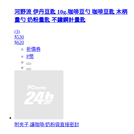
河野流 伊丹豆匙 10g.咖啡豆勺 咖啡豆匙 木柄
量勺 奶粉量匙 不鏽鋼計量匙
(3)
$530
$620
折價券
P幣
附夾子,讓咖啡/奶粉袋直接密封