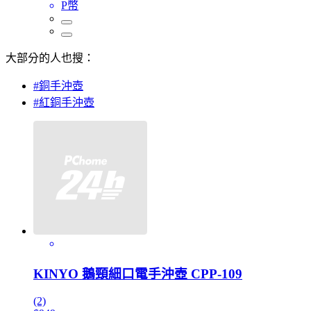
P幣
大部分的人也搜：
#銅手沖壺
#紅銅手沖壺
KINYO 鵝頸細口電手沖壺 CPP-109
(2)