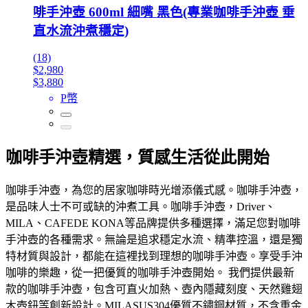
啡手沖壺 600ml 細嘴 黑色(專業咖啡手沖壺 垂
直水流沖煮穩定)
(18)
$2,980
$3,880
P幣
咖啡手沖壺精選，質感生活從此開始
咖啡手沖壺，為您的居家咖啡時光增添儀式感。咖啡手沖壺，
是品味人士不可或缺的沖煮工具。咖啡手沖壺，Driver、
MILA、CAFEDE KONA等品牌提供多種選擇，滿足您對咖啡
手沖壺的各種需求。無論是追求穩定水流、精準控溫，還是獨
特材質與設計，都能在這裡找到理想的咖啡手沖壺。享受手沖
咖啡的樂趣，從一把優質的咖啡手沖壺開始。 我們提供最新
款的咖啡手沖壺，包含可直火加熱、壺內隱藏刻度、天然雞翅
木壺鈕等創新設計。MILASUS304優質不鏽鋼材質，不含重金