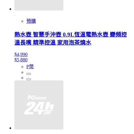
預購
熱水壺 智慧手沖壺 0.9L恆溫電熱水壺 變頻控
溫長嘴 精準控溫 家用泡茶燒水
$4,990
$5,880
P幣