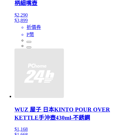
柄細嘴壺
$2,290
$3,899
折價券
P幣
WUZ 屋子 日本KINTO POUR OVER
KETTLE手沖壺430ml-不銹鋼
$1,168
$1,668