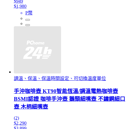
$949
$1,980
P幣
調溫、保溫、保溫時間設定、可切換溫度單位
手沖咖啡壺 KT90智能恆溫/調溫電熱咖啡壺
BSMI認證 咖啡手沖壺 鵝頸細嘴壺 不鏽鋼細口
壺 木柄細嘴壺
(2)
$2,290
$3,899