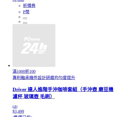
折價券
P幣
滿1000折100
專利軸承機件設計研磨均勻度提升
Driver 達人進階手沖咖啡套組（手沖壺 磨豆機
濾杯 玻璃壺 毛刷）
(4)
$3,499