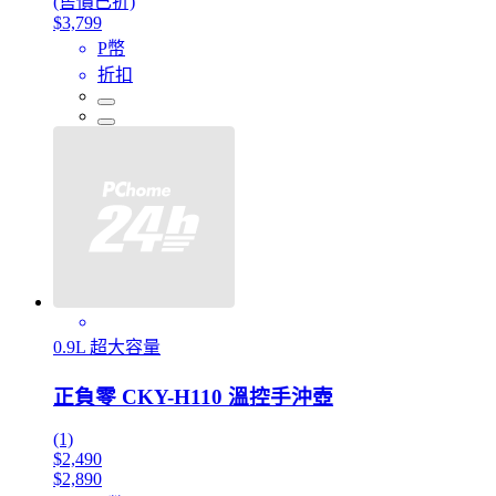
(售價已折)
$3,799
P幣
折扣
0.9L 超大容量
正負零 CKY-H110 溫控手沖壺
(1)
$2,490
$2,890