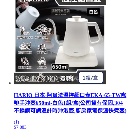
HARIO 日本-阿爾法溫控細口壺EKA-65-TW咖
啡手沖壺650ml-白色1組/盒(公司貨有保固,304
不銹鋼可調溫計時沖泡壺,廚房家電保溫快煮壺)
(1)
$7,883