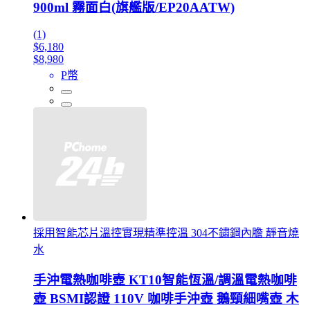
900ml 霧面白(旗艦版/EP20AATW)
(1)
$6,180
$8,980
P幣
採用智能芯片溫控實現精準控溫 304不鏽鋼內膽 靜音燒
水
手沖電熱咖啡壺 KT10智能恆溫/調溫電熱咖啡
壺 BSMI認證 110V 咖啡手沖壺 鵝頸細嘴壺 木