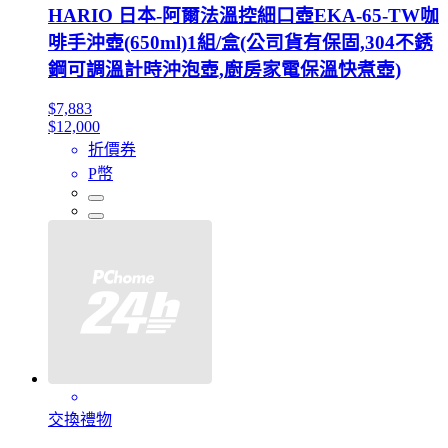
HARIO 日本-阿爾法溫控細口壺EKA-65-TW咖
啡手沖壺(650ml)1組/盒(公司貨有保固,304不銹
鋼可調溫計時沖泡壺,廚房家電保溫快煮壺)
$7,883
$12,000
折價券
P幣
交換禮物