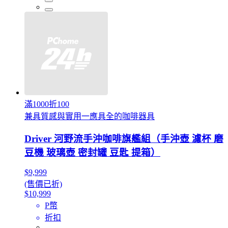
滿1000折100
兼具質感與實用一應具全的咖啡器具
Driver 河野流手沖咖啡旗艦組（手沖壺 濾杯 磨
豆機 玻璃壺 密封罐 豆匙 提箱）
$9,999
(售價已折)
$10,999
P幣
折扣