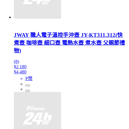
JWAY 職人電子溫控手沖壺 JY-KT311.312(快
煮壺 咖啡壺 細口壺 電熱水壺 煮水壺 父親節禮
物)
(8)
$2,180
$4,480
P幣