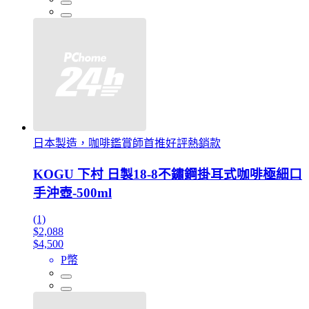
日本製造，咖啡鑑賞師首推好評熱銷款
KOGU 下村 日製18-8不鏽鋼掛耳式咖啡極細口
手沖壺-500ml
(1)
$2,088
$4,500
P幣