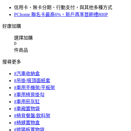
信用卡、無卡分期、行動支付，與其他多種方式
PChome 聯名卡最高6%，新戶再享首刷禮800P
好康加購
選擇加購
0
件商品
搜尋更多
#汽車收納盒
#吊掛/吸頂面紙套
#車用手機架/平板架
#車用椅背掛勾
#車用菸灰缸
#車廂置物袋
#椅背餐盤/飲料架
#椅縫置物盒
#遮陽板置物袋