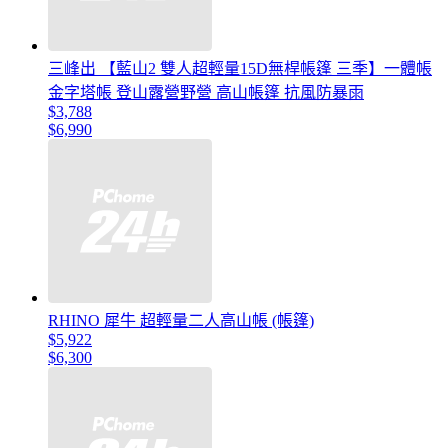
三峰出 【藍山2 雙人超輕量15D無桿帳篷 三季】一體帳
金字塔帳 登山露營野營 高山帳篷 抗風防暴雨
$3,788
$6,990
RHINO 犀牛 超輕量二人高山帳 (帳篷)
$5,922
$6,300