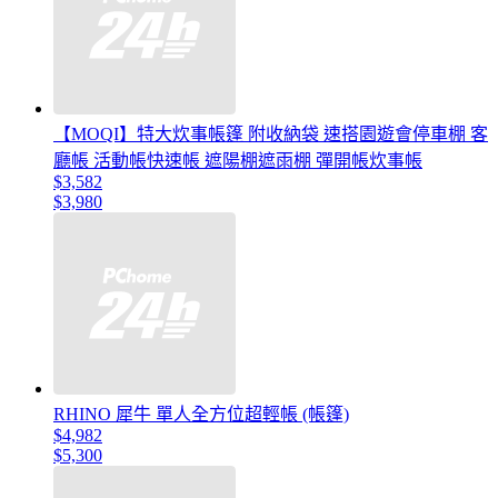
【MOQI】特大炊事帳篷 附收納袋 速搭園遊會停車棚 客
廳帳 活動帳快速帳 遮陽棚遮雨棚 彈開帳炊事帳
$3,582
$3,980
RHINO 犀牛 單人全方位超輕帳 (帳篷)
$4,982
$5,300