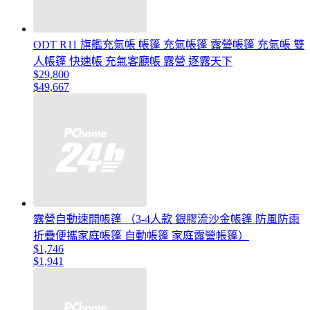
ODT R11 旗艦充氣帳 帳篷 充氣帳篷 露營帳篷 充氣帳 雙
人帳篷 快速帳 充氣客廳帳 露營 逐露天下
$29,800
$49,667
露營自動速開帳篷 （3-4人款 銀膠流沙金帳篷 防風防雨
折疊便攜家庭帳篷 自動帳篷 家庭露營帳篷）
$1,746
$1,941