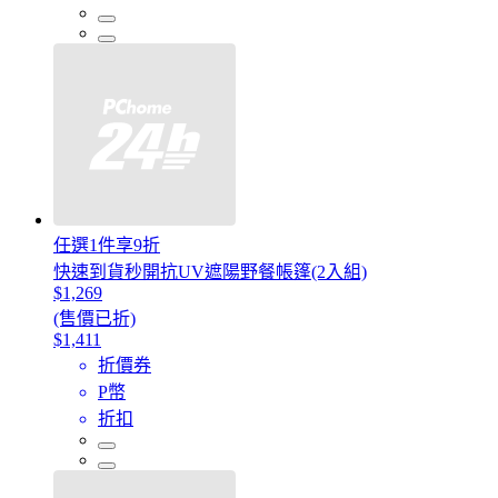
任選1件享9折
快速到貨秒開抗UV遮陽野餐帳篷(2入組)
$1,269
(售價已折)
$1,411
折價券
P幣
折扣