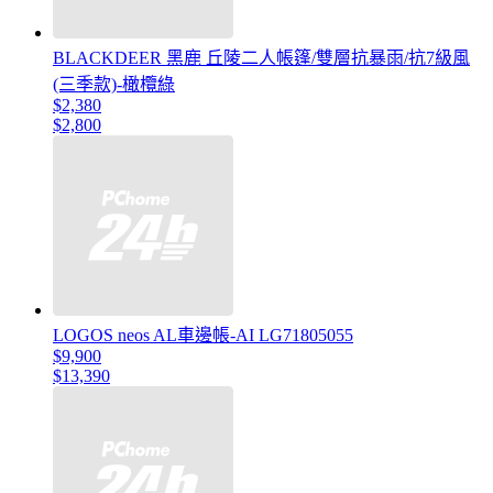
BLACKDEER 黑鹿 丘陵二人帳篷/雙層抗暴雨/抗7級風
(三季款)-橄欖綠
$2,380
$2,800
LOGOS neos AL車邊帳-AI LG71805055
$9,900
$13,390