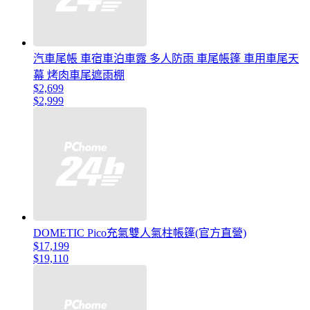
汽車尾帳 車宿車泊車露 多人防雨 車尾帳篷 車用車尾天
幕 烤肉車尾遮雨棚
$2,699
$2,999
DOMETIC Pico充氣雙人氣柱帳篷(官方直營)
$17,199
$19,110