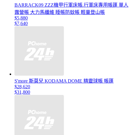
BARRACK09 ZZZ機甲行軍床帳.行軍床專用帳篷 單人
露營帳 大力馬纖維 睡帳防蚊帳 輕量登山帳
$5,880
$7,640
S'more 斯莫兒 KODAMA DOME 精靈球帳 帳篷
$28,620
$31,800