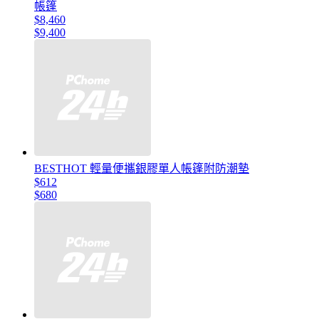
帳篷
$8,460
$9,400
BESTHOT 輕量便攜銀膠單人帳篷附防潮墊
$612
$680