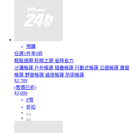
預購
任選1件享9折
輕鬆速開 眨眼之間 省時省力
沙灘帳篷 戶外帳篷 摺疊帳篷 行動式帳篷 公園帳篷 露營
帳篷 野營帳篷 過夜帳篷 防雨帳篷
$2,789
(售價已折)
$3,099
P幣
折扣