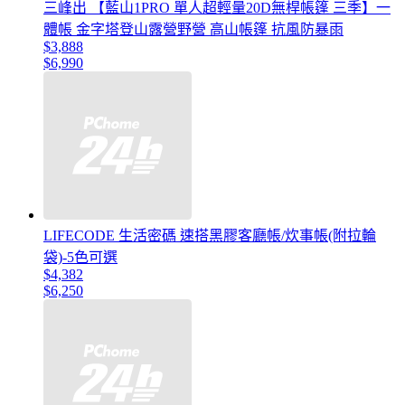
三峰出 【藍山1PRO 單人超輕量20D無桿帳篷 三季】一
體帳 金字塔登山露營野營 高山帳篷 抗風防暴雨
$3,888
$6,990
LIFECODE 生活密碼 速搭黑膠客廳帳/炊事帳(附拉輪
袋)-5色可選
$4,382
$6,250