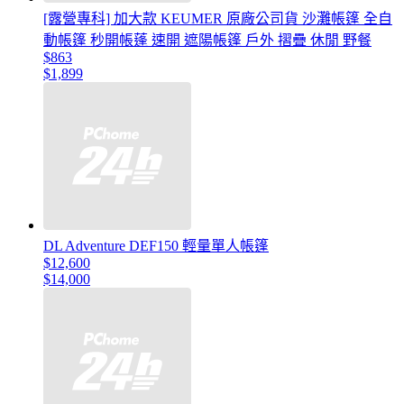
[露營專科] 加大款 KEUMER 原廠公司貨 沙灘帳篷 全自
動帳篷 秒開帳蓬 速開 遮陽帳篷 戶外 摺疊 休閒 野餐
$863
$1,899
DL Adventure DEF150 輕量單人帳篷
$12,600
$14,000