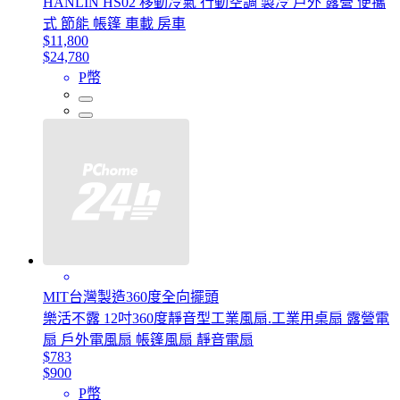
HANLIN HS02 移動冷氣 行動空調 製冷 戶外 露營 便攜
式 節能 帳篷 車載 房車
$11,800
$24,780
P幣
MIT台灣製造360度全向擺頭
樂活不露 12吋360度靜音型工業風扇.工業用桌扇 露營電
扇 戶外電風扇 帳篷風扇 靜音電扇
$783
$900
P幣