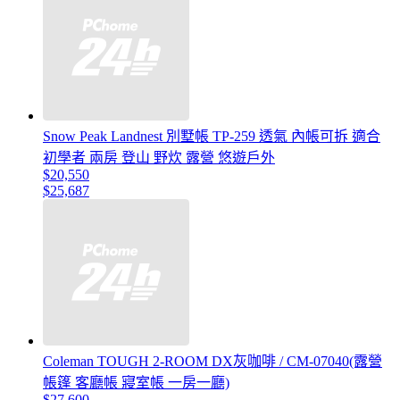
Snow Peak Landnest 別墅帳 TP-259 透氣 內帳可拆 適合
初學者 兩房 登山 野炊 露營 悠遊戶外
$20,550
$25,687
Coleman TOUGH 2-ROOM DX灰咖啡 / CM-07040(露營
帳篷 客廳帳 寢室帳 一房一廳)
$27,600