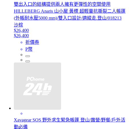
雙出入口的結構提供兩人擁有更彈性的空間使用
HILLEBERG Anaris 山小屋 黃標 超輕量抗撕裂二人帳篷
(外帳耐水壓5000 mm)/雙入口設計/適縱走.登山/018213
沙棕
$26,400
$26,400
折價券
P幣
Xavagear SOS 野外求生緊急帳篷 登山/露營/野餐/戶外活
動必備