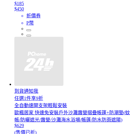
$185
$450
折價券
P幣
到貨通知我
任選1件享9折
全自動速開支架輕鬆安裝
歐楓居家 快速免安裝戶外沙灘露營摺疊帳篷+防潮墊(蚊
帳/防曬遮光/露營/沙灘海水浴場/帳篷/防水防雨遮陽)
$629
(售價已折)