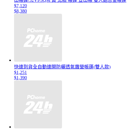
山帳篷/52VI-3QM 黃 北臉 帳篷 登山帳 雙人鋁合金帳蓬
$7,120
$8,380
快速到貨全自動速開防曬透氣露營帳篷(雙人款)
$1,251
$1,390