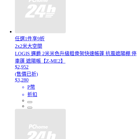
任選1件享9折
2x2米大空間
LOGIS 邏爵 2米米色升級粗骨架快速帳篷 抗風遮陽棚 停
車篷 遮陽帳【Z-ME2】
$2,952
(售價已折)
$3,280
P幣
折扣