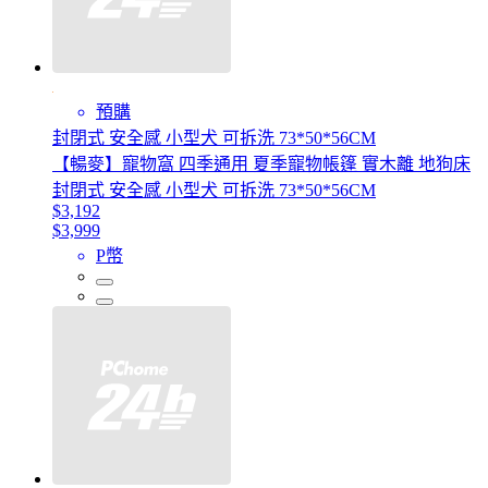
預購
封閉式 安全感 小型犬 可拆洗 73*50*56CM
【暢麥】寵物窩 四季通用 夏季寵物帳篷 實木離 地狗床
封閉式 安全感 小型犬 可拆洗 73*50*56CM
$3,192
$3,999
P幣