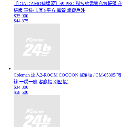
【DIA DAMO迪達蒙】S9 PRO 科技棉露營充氣帳篷 升
級版 軍綠/卡其 9平方 露營 悠遊戶外
$35,900
$44,875
Coleman 達人2-ROOM COCOON限定版 / CM-05305(帳
篷 一房一廳 客廳帳 別墅帳)
$34,800
$58,600