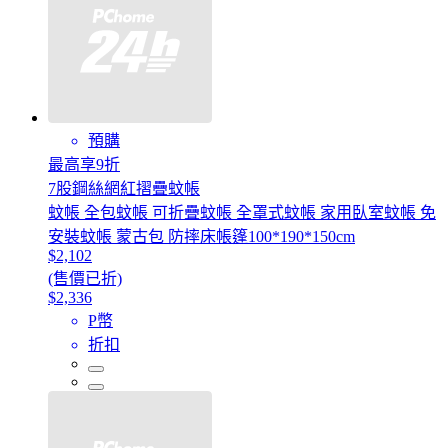
預購
最高享9折
7股鋼絲網紅摺疊蚊帳
蚊帳 全包蚊帳 可折疊蚊帳 全罩式蚊帳 家用臥室蚊帳 免
安裝蚊帳 蒙古包 防摔床帳篷100*190*150cm
$2,102
(售價已折)
$2,336
P幣
折扣