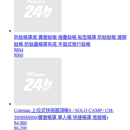
防蚊帳篷席 露營蚊帳 摺疊蚊帳 船型帳篷 防蚊蚊帳 速開
蚊帳 防蚊蟲帳篷有底 手拋式旅行蚊帳
$864
$960
Coleman 上拉式快搭圓頂帳S / SOLO CAMP / CM-
39089M000(露營帳篷 單人帳 快速帳篷 旅遊帳)
$4,980
$6,200