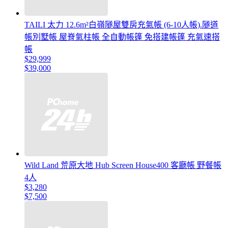
TAILI 太力 12.6m²白嶺隧屋雙房充氣帳 (6-10人帳).隧道
帳別墅帳 屋脊氣柱帳 全自動帳篷 免搭建帳篷 充氣速搭
帳
$29,999
$39,000
Wild Land 荒原大地 Hub Screen House400 客廳帳 野餐帳
4人
$3,280
$7,500