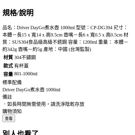
規格/說明
品名：Driver DayGo煮水壺 1000ml 型號：CP-DG394 尺寸：
本體－長15 x 寬14 x 高9.5cm 壺嘴－長6 x 寬0.5 x 高0.5cm 材
質：SUS304食品級高級不銹鋼 容量：1200ml 重量： 本體－
約342g 壺嘴－約5g 產地：中國 (台灣監製)
材質
304不鏽鋼
款式
有杯蓋
801-1000ml
容量
標準配備
Driver DayGo煮水壺 1000ml
備註
．如長時間無需使用，請洗淨陰乾存放
購物須知
查看
別人也看了