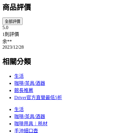
商品評價
全部評價
5.0
1則評價
余**
2023/12/28
相關分類
生活
咖啡/茶具/酒器
館長推薦
Driver官方直營最低5折
生活
咖啡/茶具/酒器
咖啡用具︱秏材
手沖細口壺