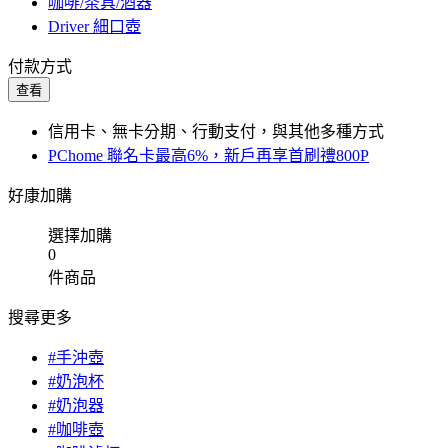
咖啡/茶具/酒器
Driver 細口壺
付款方式
查看
信用卡、無卡分期、行動支付，與其他多種方式
PChome 聯名卡最高6%，新戶再享首刷禮800P
好康加購
選擇加購
0
件商品
搜尋更多
#手沖壺
#奶泡杯
#奶泡器
#咖啡壺