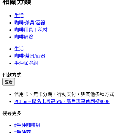
相關分類
生活
咖啡/茶具/酒器
咖啡用具︱秏材
咖啡周邊
生活
咖啡/茶具/酒器
手沖咖啡組
付款方式
查看
信用卡、無卡分期、行動支付，與其他多種方式
PChome 聯名卡最高6%，新戶再享首刷禮800P
搜尋更多
#手沖咖啡組
#手沖壺