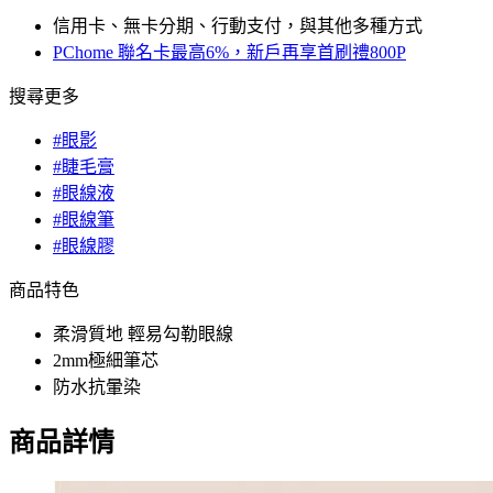
信用卡、無卡分期、行動支付，與其他多種方式
PChome 聯名卡最高6%，新戶再享首刷禮800P
搜尋更多
#眼影
#睫毛膏
#眼線液
#眼線筆
#眼線膠
商品特色
柔滑質地 輕易勾勒眼線
2mm極細筆芯
防水抗暈染
商品詳情