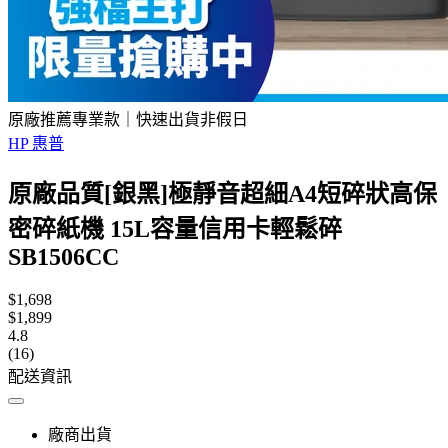
原廠推薦專業款｜快速出貨非假日
HP 惠普
原廠品質[銀黑]極靜音超細A4短碎狀高保
密碎紙機 15L容量信用卡輕鬆碎
SB1506CC
$1,698
$1,899
4.8
(16)
配送資訊
廠商出貨