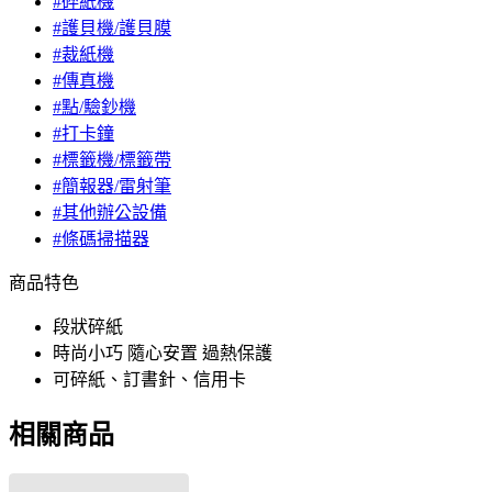
#碎紙機
#護貝機/護貝膜
#裁紙機
#傳真機
#點/驗鈔機
#打卡鐘
#標籤機/標籤帶
#簡報器/雷射筆
#其他辦公設備
#條碼掃描器
商品特色
段狀碎紙
時尚小巧 隨心安置 過熱保護
可碎紙、訂書針、信用卡
相關商品