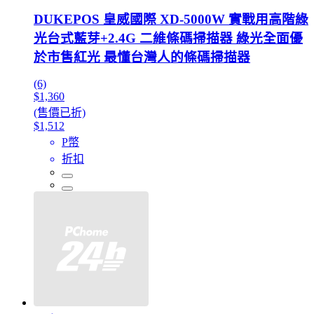
DUKEPOS 皇威國際 XD-5000W 實戰用高階綠
光台式藍芽+2.4G 二維條碼掃描器 綠光全面優
於市售紅光 最懂台灣人的條碼掃描器
(6)
$1,360
(售價已折)
$1,512
P幣
折扣