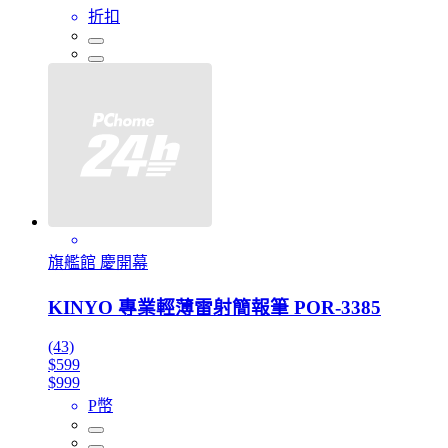
折扣
旗艦館 慶開幕
KINYO 專業輕薄雷射簡報筆 POR-3385
(43)
$599
$999
P幣