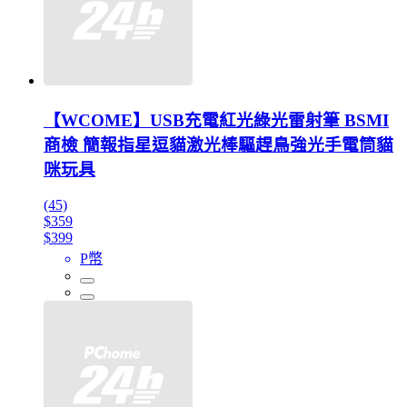
【WCOME】USB充電紅光綠光雷射筆 BSMI
商檢 簡報指星逗貓激光棒驅趕鳥強光手電筒貓
咪玩具
(45)
$359
$399
P幣