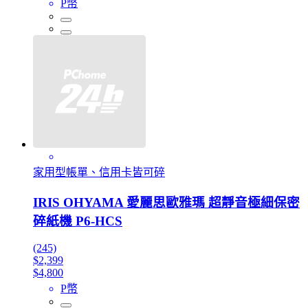
P幣
家用型帳單、信用卡皆可碎
IRIS OHYAMA 愛麗思歐雅瑪 超靜音極細保密
碎紙機 P6-HCS
(245)
$2,399
$4,800
P幣