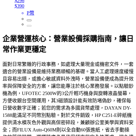
$296
$390
P幣
企業營運核心：營業設備採購指南，讓日
常作業更穩定
面對日常繁雜的行政事務，如處理大量現金或機密文件，一套
適合的營業設備是維持業務順暢的基礎。當人工處理速度緩慢
且容易出錯，或擔心敏感資料外洩時，營業設備便成為提升效
率與保障安全的方案，讓您能專注於核心業務發展。以點驗鈔
機為例，UFOTEC 2500W的3公斤輕巧機身與旋轉液晶螢幕，
方便收銀台空間運用，其3磁頭設計能有效防堵偽鈔，確保每
日營收數字正確；若您的需求為多國貨幣處理，DAYAN DY-
1588能滿足不同幣別點驗。對於文件銷毀，HP C251-E碎紙機
提供清水模灰色外觀與高保密碎段，兼顧辦公室美學與資料安
全；而FILUX Auto-Q60M則以全自動60張進紙，省去手動操