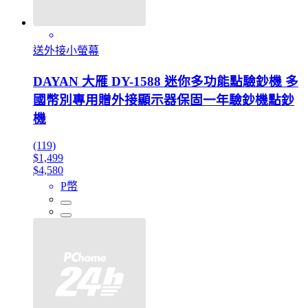
送外接小螢幕
DAYAN 大雁 DY-1588 迷你多功能點驗鈔機 多
國幣別專用贈外接顯示器保固一年驗鈔機點鈔
機
(119)
$1,499
$4,580
P幣