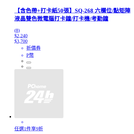
【含色帶+打卡紙50張】SQ-268 六欄位/點矩陣
液晶雙色微電腦打卡鐘/打卡機/考勤鐘
(8)
$2,240
$3,700
折價券
P幣
任選1件享9折