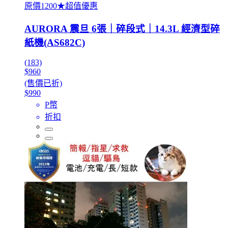
原價1200★超值優惠
AURORA 震旦 6張｜碎段式｜14.3L 經濟型碎
紙機(AS682C)
(183)
$960
(售價已折)
$990
P幣
折扣