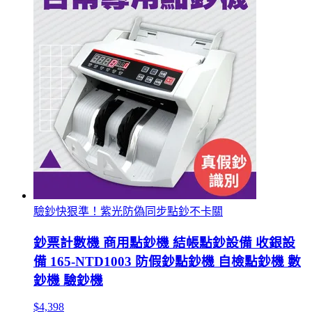
驗鈔快狠準！紫光防偽同步點鈔不卡關
鈔票計數機 商用點鈔機 結帳點鈔設備 收銀設
備 165-NTD1003 防假鈔點鈔機 自檢點鈔機 數
鈔機 驗鈔機
$4,398