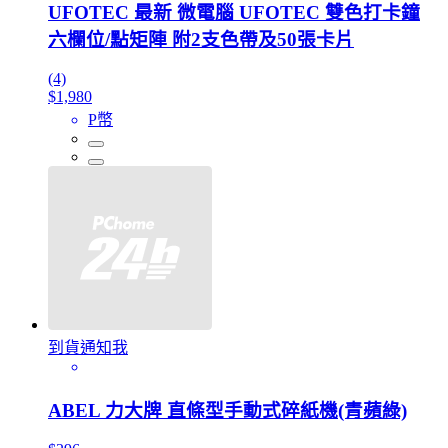
UFOTEC 最新 微電腦 UFOTEC 雙色打卡鐘
六欄位/點矩陣 附2支色帶及50張卡片
(4)
$1,980
P幣
到貨通知我
ABEL 力大牌 直條型手動式碎紙機(青蘋綠)