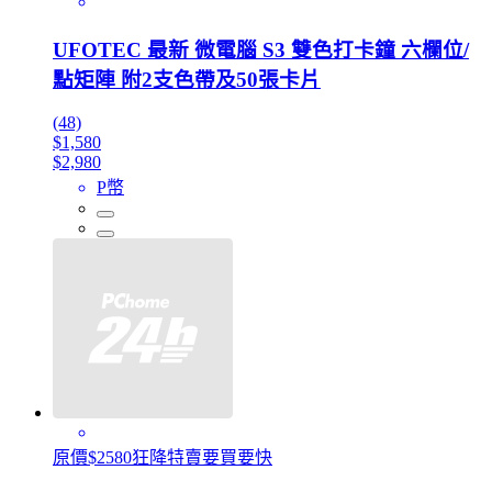
UFOTEC 最新 微電腦 S3 雙色打卡鐘 六欄位/
點矩陣 附2支色帶及50張卡片
(48)
$1,580
$2,980
P幣
原價$2580狂降特賣要買要快