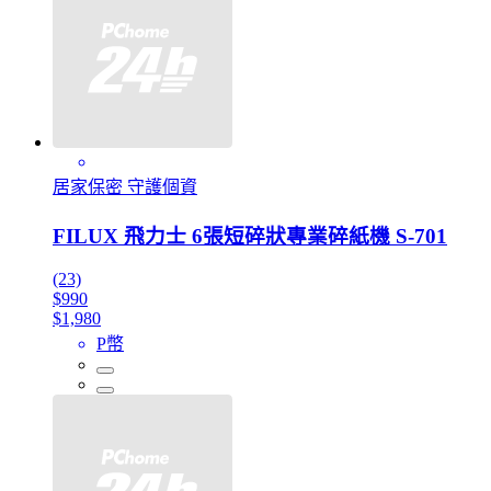
居家保密 守護個資
FILUX 飛力士 6張短碎狀專業碎紙機 S-701
(23)
$990
$1,980
P幣