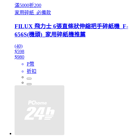
滿5000折200
家用碎紙_必備款
FILUX 飛力士 6張直條狀伸縮把手碎紙機_F-
656S(機頭)_家用碎紙機推薦
(40)
$598
$980
P幣
折扣