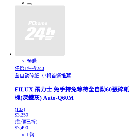
預購
任選1件折240
全自動碎紙_小資首選推薦
FILUX 飛力士 免手持免等待全自動60張碎紙
機(深鐵灰) Auto-Q60M
(102)
$3,250
(售價已折)
$3,490
P幣