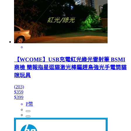
【WCOME】USB充電紅光綠光雷射筆 BSMI
商檢 簡報指星逗貓激光棒驅趕鳥強光手電筒貓
咪玩具
(203)
$359
$399
P幣