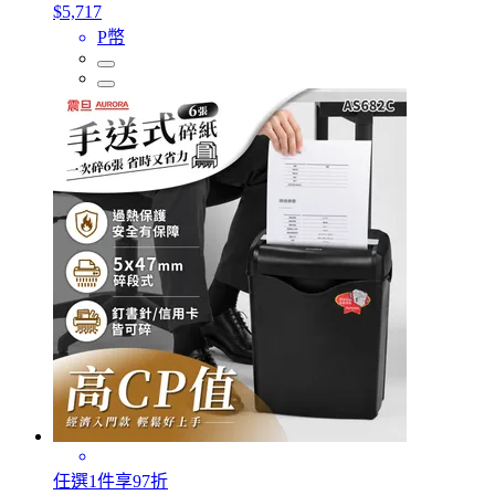
$5,717
P幣
任選1件享97折