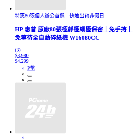
特惠80張個人辦公首選｜快速出貨非假日
HP 惠普 原廠80張極靜極細極保密｜免手持｜
免等待全自動碎紙機 W16080CC
(3)
$3,980
$4,299
P幣