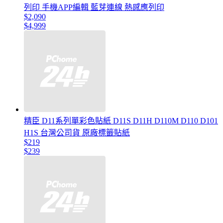
列印 手機APP編輯 藍芽連線 熱感應列印
$2,090
$4,999
精臣 D11系列單彩色貼紙 D11S D11H D110M D110 D101
H1S 台灣公司貨 原廠標籤貼紙
$219
$239