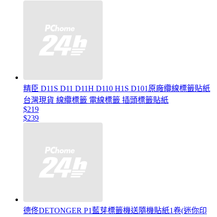
精臣 D11S D11 D11H D110 H1S D101原廠纜線標籤貼紙
台灣現貨 線纜標籤 電線標籤 插頭標籤貼紙
$219
$239
德佟DETONGER P1藍芽標籤機送隨機貼紙1卷(迷你印