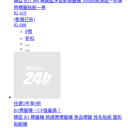
精臣 B21 pro 無線藍牙智能標籤機 300dpi高清版－附專
用標籤貼紙一卷
$2,419
(售價已折)
$2,688
P幣
折扣
任選1件享9折
B1標籤機，CP值最高！
精臣 B1 標籤機 熱感應標籤機 食品標籤 姓名貼紙 圓形
貼紙機