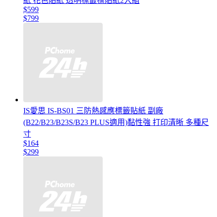
紙 花色貼紙 透明標籤標貼紙2入組
$599
$799
IS愛思 IS-BS01 三防熱感應標籤貼紙 副廠
(B22/B23/B23S/B23 PLUS適用)黏性強 打印清晰 多種尺
寸
$164
$299