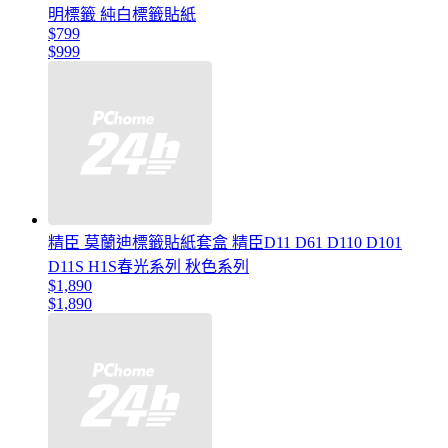
明標籤 純白標籤貼紙
$799
$999
精臣 莫蘭迪標籤貼紙套盒 精臣D11 D61 D110 D101
D11S H1S春光系列 秋色系列
$1,890
$1,890