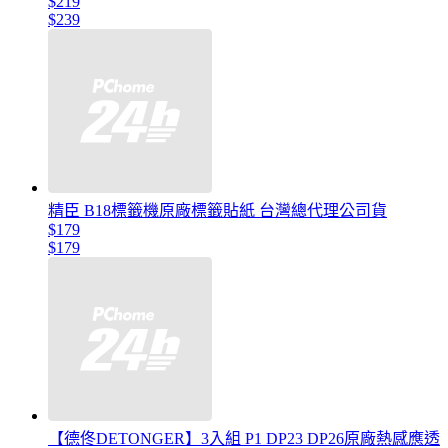
$219
$239
精臣 B18標籤機原廠標籤貼紙 台灣總代理公司貨
$179
$179
【德佟DETONGER】3入組 P1 DP23 DP26原廠熱感應透