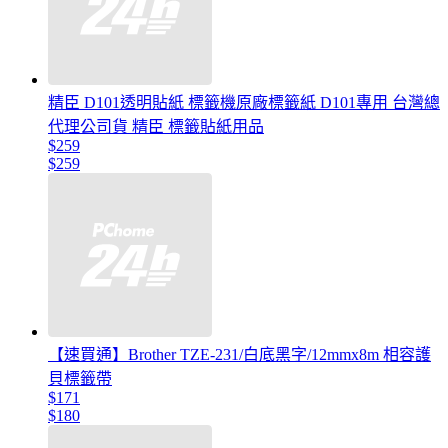
精臣 D101透明貼紙 標籤機原廠標籤紙 D101專用 台灣總
代理公司貨 精臣 標籤貼紙用品
$259
$259
【速買通】Brother TZE-231/白底黑字/12mmx8m 相容護
貝標籤帶
$171
$180