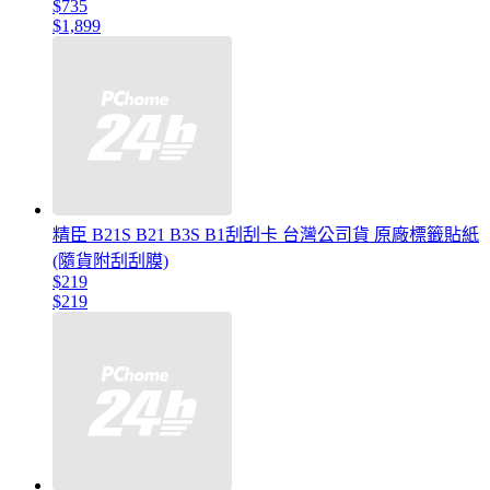
$735
$1,899
精臣 B21S B21 B3S B1刮刮卡 台灣公司貨 原廠標籤貼紙
(隨貨附刮刮膜)
$219
$219