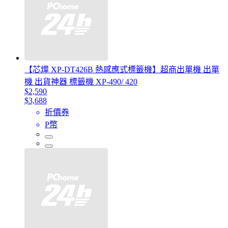
【芯燁 XP-DT426B 熱感應式標籤機】超商出單機 出單
機 出貨神器 標籤機 XP-490/ 420
$2,590
$3,688
折價券
P幣