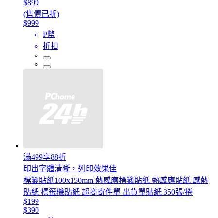
$899
(售價已折)
$999
P幣
折扣
滿499享88折
印出字體清晰，列印效果佳
標籤貼紙100x150mm 熱感應標籤貼紙 熱感應貼紙 感熱
貼紙 標籤機貼紙 超商寄件單 出貨單貼紙 350張/捲
$199
$390