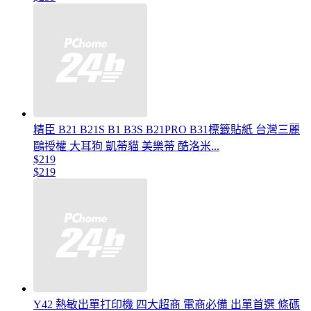
精臣 B21 B21S B1 B3S B21PRO B31標籤貼紙 台灣三麗
鷗授權 大耳狗 凱蒂貓 美樂蒂 酷洛米...
$219
$219
Y42 熱敏出單打印機 四大超商 電商必備 出單首選 條碼