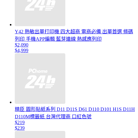
Y42 熱敏出單打印機 四大超商 電商必備 出單首選 條碼
列印 手機APP編輯 藍芽連線 熱感應列印
$2,090
$4,999
精臣 圓形貼紙系列 D11 D11S D61 D110 D101 H1S D11H
D110M標籤紙 台灣代理商 口紅色號
$219
$239