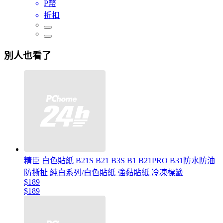
P幣
折扣
別人也看了
精臣 白色貼紙 B21S B21 B3S B1 B21PRO B31防水防油
防撕扯 純白系列/白色貼紙 強黏貼紙 冷凍標籤
$189
$189