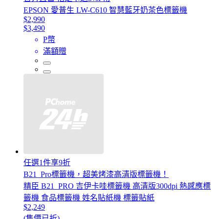
EPSON 愛普生 LW-C610 智慧藍牙奶茶色標籤機
$2,990
$3,490
P幣
滿額贈
任選1件享9折
B21_Pro標籤機，超美烤漆高清版標籤機！
精臣 B21_PRO 吉伊卡哇標籤機 高清版300dpi 熱感應標
籤機 食品標籤機 姓名貼紙機 標籤貼紙
$2,249
(售價已折)