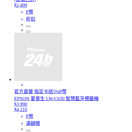
$2,499
P幣
折扣
官方直營 指定卡送5%P幣
EPSON 愛普生 LW-C630 智慧藍牙標籤機
$3,990
$4,210
P幣
滿額贈