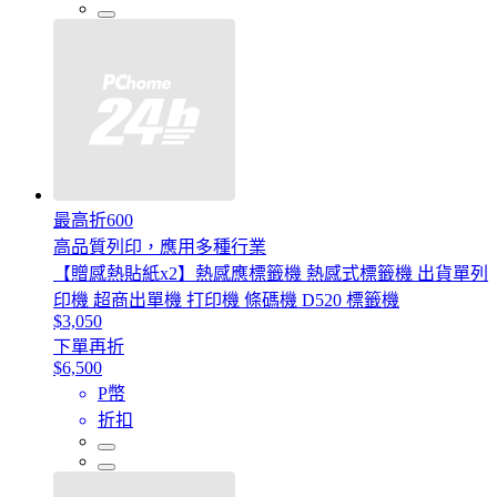
最高折600
高品質列印，應用多種行業
【贈感熱貼紙x2】熱感應標籤機 熱感式標籤機 出貨單列
印機 超商出單機 打印機 條碼機 D520 標籤機
$3,050
下單再折
$6,500
P幣
折扣