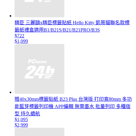
精臣 三麗鷗x精臣標籤貼紙 Hello Kitty 凱蒂貓聯名款標
籤紙禮盒適用B1/B21S/B21/B21PRO/B3S
$722
$1,099
贈40x30mm標籤貼紙 B23 Plus 台灣版 打印寬80mm 多功
能藍芽標籤列印機 APP編輯 無需墨水 批量列印 多種版
型 持久續航
$1,095
$2,999