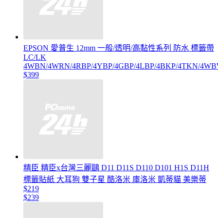
EPSON 愛普生 12mm 一般/透明/高黏性系列 防水 標籤帶
LC/LK
4WBN/4WRN/4RBP/4YBP/4GBP/4LBP/4BKP/4TKN/4W
$399
精臣 精臣x台灣三麗鷗 D11 D11S D110 D101 H1S D11H
標籤貼紙 大耳狗 雙子星 酷洛米 庫洛米 凱蒂貓 美樂蒂
$219
$239