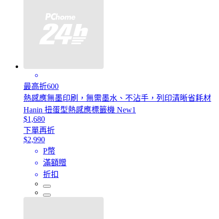
最高折600
熱感應無墨印刷，無需墨水、不沾手，列印清晰省耗材
Hanin 扭蛋型熱感應標籤機 New1
$1,680
下單再折
$2,990
P幣
滿額贈
折扣