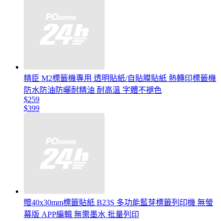
精臣 M2標籤機專用 透明貼紙/自貼膜貼紙 熱轉印標籤機
防水防油防曬耐精油 耐高溫 字體不褪色
$259
$399
贈40x30mm標籤貼紙 B23S 多功能藍芽標籤列印機 無螢
幕版 APP編輯 無需墨水 批量列印