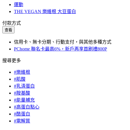
運動
THE VEGAN 樂維根 大豆蛋白
付款方式
查看
信用卡、無卡分期、行動支付，與其他多種方式
PChome 聯名卡最高6%，新戶再享首刷禮800P
搜尋更多
#樂維根
#肌酸
#乳清蛋白
#胺基酸
#能量補充
#高蛋白點心
#酪蛋白
#電解質