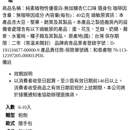
項
商品名稱：純素植物性優蛋白-無加糖杏仁口味 隨身包 咖啡因
含量：無咖啡因成分 內容量(每包)：40公克 過敏原資訊：本
產品含大豆、堅果、麩質及其製品。本產品之製造廠房內的設
備會處理含有以下過敏原的產品：蛋、花生、芝麻、奶類、蕎
麥、水蜜桃、種子類及其製品。 原產地(國)：台灣 保存期
限：二年（常溫未開封） 品牌商食品業者登錄字號：D-
191116677-00000-9 產品責任險-保險單號碼：和泰產物 70-113-
12197205-00003-PDL
備註
效期說明
以消費者收受日起算，至少距有效日期前
146
日以上。
消費者收受商品之有效日期若短於上述期間，本公司將
於接獲通知後協助辦理退換貨。
入數
6-10入
類型
粉劑
款式
隨手包