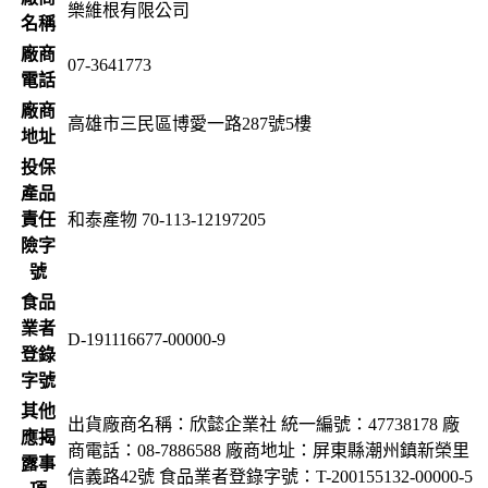
樂維根有限公司
名稱
廠商
07-3641773
電話
廠商
高雄市三民區博愛一路287號5樓
地址
投保
產品
責任
和泰產物 70-113-12197205
險字
號
食品
業者
D-191116677-00000-9
登錄
字號
其他
出貨廠商名稱：欣懿企業社 統一編號：47738178 廠
應揭
商電話：08-7886588 廠商地址：屏東縣潮州鎮新榮里
露事
信義路42號 食品業者登錄字號：T-200155132-00000-5