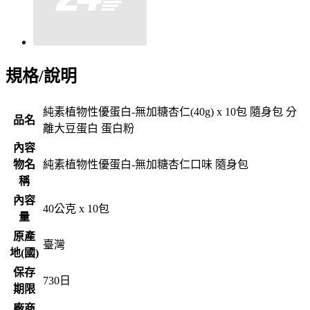
規格/說明
純素植物性優蛋白-無加糖杏仁(40g) x 10包 隨身包 分
品名
離大豆蛋白 蛋白粉
內容
物名
純素植物性優蛋白-無加糖杏仁口味 隨身包
稱
內容
40公克 x 10包
量
原產
臺灣
地(國)
保存
730
日
期限
廠商