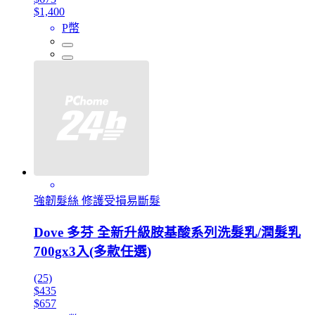
$1,400
P幣
強韌髮絲 修護受損易斷髮
Dove 多芬 全新升級胺基酸系列洗髮乳/潤髮乳
700gx3入(多款任選)
(25)
$435
$657