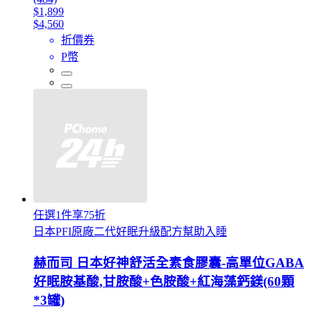
$1,899
$4,560
折價券
P幣
任選1件享75折
日本PFI原廠二代好眠升級配方幫助入睡
赫而司 日本好神舒活全素食膠囊-高單位GABA
好眠胺基酸,甘胺酸+色胺酸+紅海藻鈣鎂(60顆
*3罐)