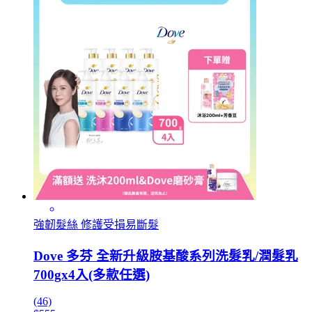
強韌髮絲 修護受損易斷髮
Dove 多芬 全新升級胺基酸系列洗髮乳/潤髮乳
700gx4入(多款任選)
(46)