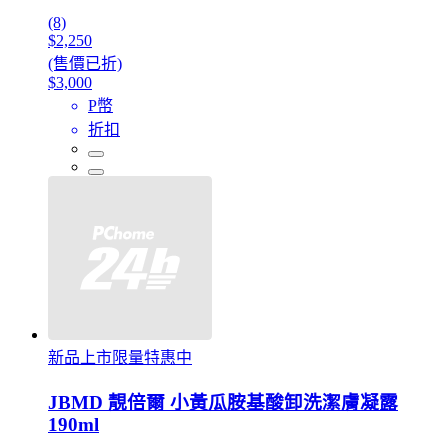
(8)
$2,250
(售價已折)
$3,000
P幣
折扣
新品上市限量特惠中
JBMD 靚倍爾 小黃瓜胺基酸卸洗潔膚凝露
190ml