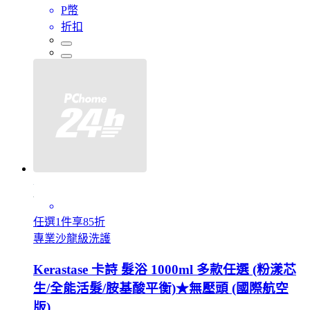
P幣
折扣
任選1件享85折
專業沙龍級洗護
Kerastase 卡詩 髮浴 1000ml 多款任選 (粉漾芯
生/全能活髮/胺基酸平衡)★無壓頭 (國際航空
版)