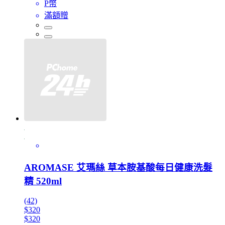
P幣
滿額贈
AROMASE 艾瑪絲 草本胺基酸每日健康洗髮
精 520ml
(42)
$320
$320