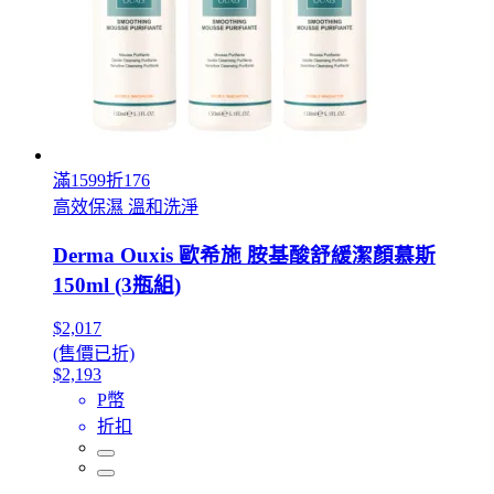
滿1599折176
高效保濕 溫和洗淨
Derma Ouxis 歐希施 胺基酸舒緩潔顏慕斯
150ml (3瓶組)
$2,017
(售價已折)
$2,193
P幣
折扣