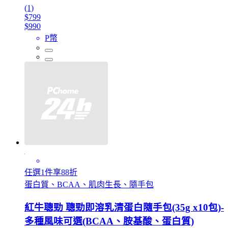
(1)
$799
$990
P幣
任選1件享88折
蛋白質、BCAA、肌肉生長、隨手包
紅牛聰勁 聰勁即溶乳清蛋白隨手包(35g x10包)-
多種風味可選(BCAA、胺基酸、蛋白質)