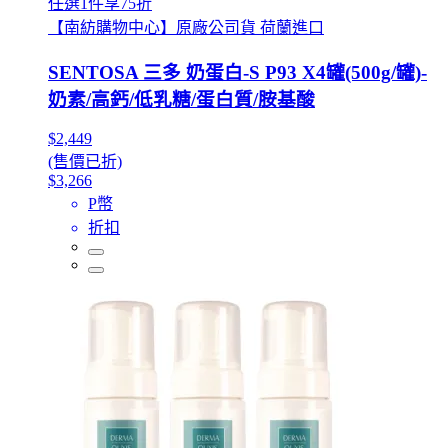
任選1件享75折
【南紡購物中心】原廠公司貨 荷蘭進口
SENTOSA 三多 奶蛋白-S P93 X4罐(500g/罐)-
奶素/高鈣/低乳糖/蛋白質/胺基酸
$2,449
(售價已折)
$3,266
P幣
折扣