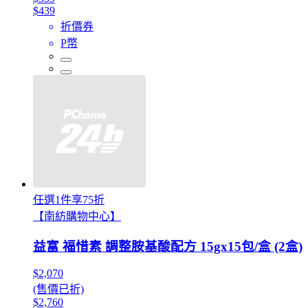
$439
折價券
P幣
任選1件享75折
【南紡購物中心】
益富 福惜素 調整胺基酸配方 15gx15包/盒 (2盒)
$2,070
(售價已折)
$2,760