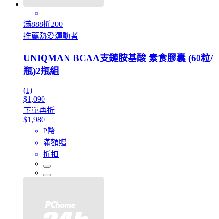
滿888折200
推薦熱愛運動者
UNIQMAN BCAA支鏈胺基酸 素食膠囊 (60粒/
瓶)2瓶組
(1)
$1,090
下單再折
$1,980
P幣
滿額贈
折扣