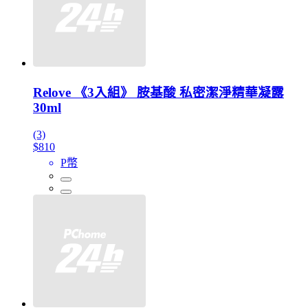
Relove 《3入組》 胺基酸 私密潔淨精華凝露
30ml
(3)
$810
P幣