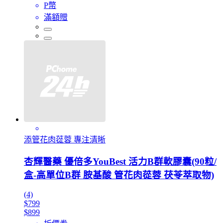
P幣
滿額贈
添管花肉蓯蓉 專注清晰
杏輝醫藥 優倍多YouBest 活力B群軟膠囊(90粒/
盒-高單位B群 胺基酸 管花肉蓯蓉 茯苓萃取物)
(4)
$799
$899