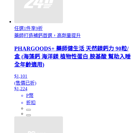
任選1件享9折
藥師打造補鈣首選，高劑量提升
PHARGOODS+ 藥師健生活 天然鎂鈣力 90粒/
盒 (海藻鈣 海洋鎂 植物性蛋白 胺基酸 幫助入睡
全年齡適用)
$1,101
(售價已折)
$1,224
P幣
折扣