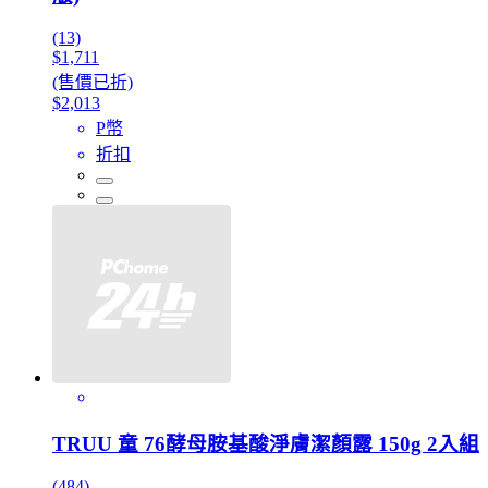
(13)
$1,711
(售價已折)
$2,013
P幣
折扣
TRUU 童 76酵母胺基酸淨膚潔顏露 150g 2入組
(484)