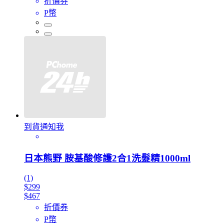
折價券
P幣
到貨通知我
日本熊野 胺基酸修護2合1洗髮精1000ml
(1)
$299
$467
折價券
P幣