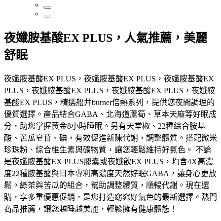
夜孅胺基酸EX PLUS，人氣推薦，美麗
舒眠
夜孅胺基酸EX PLUS，夜孅胺基酸EX PLUS，夜孅胺基酸EX
PLUS，夜孅胺基酸EX PLUS，夜孅胺基酸EX PLUS，夜孅胺
基酸EX PLUS，精選船井burner倍熱系列，提供您夜間調理的
優質選擇。產品結合GABA、北海道蘆筍、草本天麻等好眠成
分，助您掌握黃金8小時睡眠。另有天堂椒、22種綜合胺基
酸、苦瓜皂苷、碘，有效促進新陳代謝，調整體質。搭配微米
珍珠粉、綜合維生素與礦物質，讓您輕鬆維持好氣色。 不論
是夜孅胺基酸EX PLUS膠囊或夜孅飲EX PLUS，均含4X高濃
度22種胺基酸與日本專利高濃度天然好眠GABA，讓身心更放
鬆。綠茶與苦瓜的組合，幫助調整體質，順暢代謝。現在選
購，享多重優惠促銷，是您打造窈窕好氣色的最新選擇。熱門
商品推薦，讓您越睡越美麗，輕鬆擁有健康體態！