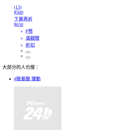
(13)
$500
下單再折
$650
P幣
滿額贈
折扣
大部分的人也搜：
#胺基酸 運動