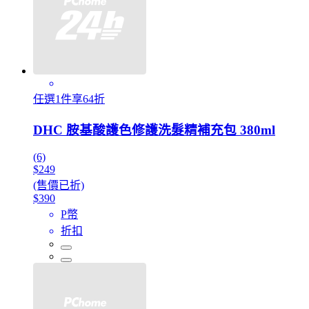
任選1件享64折
DHC 胺基酸護色修護洗髮精補充包 380ml
(6)
$249
(售價已折)
$390
P幣
折扣