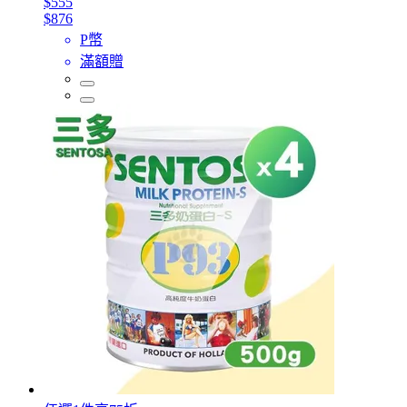
$555
$876
P幣
滿額贈