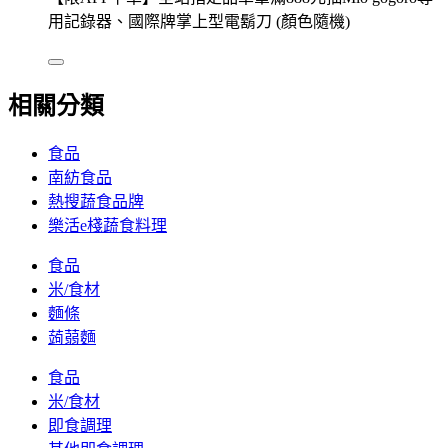
用記錄器、國際牌掌上型電鬍刀 (顏色隨機)
相關分類
食品
南紡食品
熱搜蔬食品牌
樂活e棧蔬食料理
食品
米/食材
麵條
蒟蒻麵
食品
米/食材
即食調理