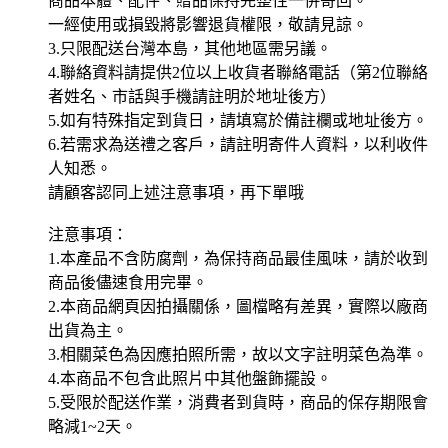
商品本體、配件、贈品保持完整性一併寄回。
一經使用或損毀將影響退貨權限，敬請見諒。
3.只限配送台灣本島，其他地區需另議。
4.聯絡資料請提供2位以上收貨者聯絡電話（第2位聯絡
者姓名、市話與手機請註明於地址後方）
5.如有特殊指定到貨日，請填寫於備註欄或地址後方。
6.若需求為送禮之客戶，請註明寄件人資料，以利收件
人知悉。
請顧客認同上述注意事項，再下單哦
注意事項：
1.本產品不含防腐劑，為保持商品最佳風味，請於收到
商品後儘速食用完畢。
2.本商品網頁因拍攝關係，圖檔略有差異，實際以廠商
出貨為主。
3.相關菜色為因應拍照所需，故以文字註明菜色為準。
4.本商品不包含此照片中其他盤飾擺設。
5.受限於配送作業，消費者到貨時，商品的保存期限會
略減1~2天。