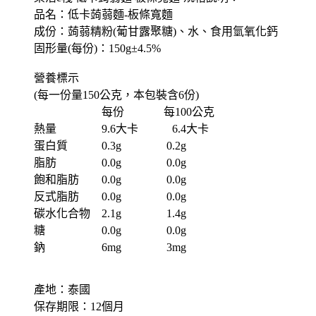
品名：低卡蒟蒻麵-板條寬麵
成份：蒟蒻精粉(葡甘露聚糖)、水、食用氫氧化鈣
固形量(每份)：150g±4.5%
營養標示
(每一份量150公克，本包裝含6份)
每份 每100公克
熱量 9.6大卡 6.4大卡
蛋白質 0.3g 0.2g
脂肪 0.0g 0.0g
飽和脂肪 0.0g 0.0g
反式脂肪 0.0g 0.0g
碳水化合物 2.1g 1.4g
糖 0.0g 0.0g
鈉 6mg 3mg
產地：泰國
保存期限：12個月