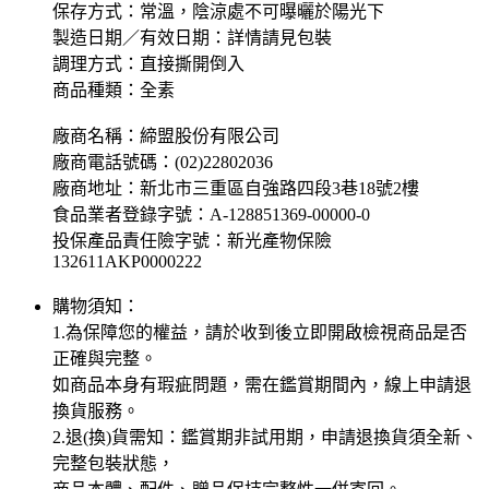
保存方式：常溫，陰涼處不可曝曬於陽光下
製造日期／有效日期：詳情請見包裝
調理方式：直接撕開倒入
商品種類：全素
廠商名稱：締盟股份有限公司
廠商電話號碼：(02)22802036
廠商地址：新北市三重區自強路四段3巷18號2樓
食品業者登錄字號：A-128851369-00000-0
投保產品責任險字號：新光產物保險
132611AKP0000222
購物須知：
1.為保障您的權益，請於收到後立即開啟檢視商品是否
正確與完整。
如商品本身有瑕疵問題，需在鑑賞期間內，線上申請退
換貨服務。
2.退(換)貨需知：鑑賞期非試用期，申請退換貨須全新、
完整包裝狀態，