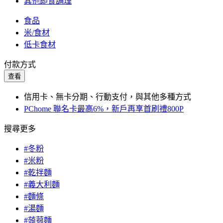
其他即食調理
食品
米/食材
低卡食材
付款方式
查看
信用卡、無卡分期、行動支付，與其他多種方式
PChome 聯名卡最高6%，新戶再享首刷禮800P
搜尋更多
#冬粉
#米粉
#乾拌麵
#義大利麵
#麵條
#湯麵
#蒟蒻麵