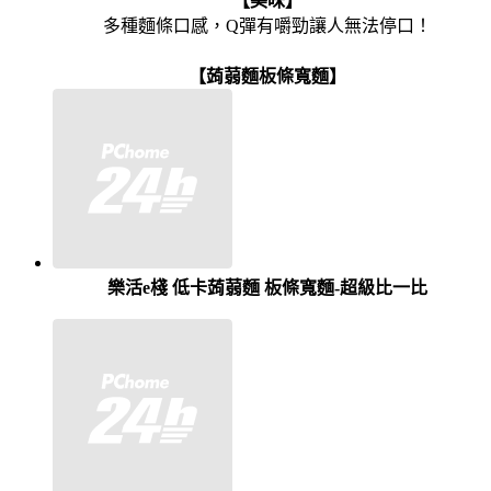
【美味】
多種麵條口感，Q彈有嚼勁讓人無法停口！
【蒟蒻麵板條寬麵】
樂活e棧 低卡蒟蒻麵 板條寬麵-超級比一比