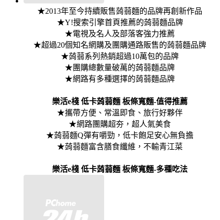
★2013年至今持續販售蒟蒻麵的品牌再創新作品
★Y!搜索引擎首頁推薦的蒟蒻麵品牌
★電視及名人及部落客強力推薦
★超過20個知名網購及團購通路販售的蒟蒻麵品牌
★蒟蒻系列熱銷超過10萬包的品牌
★團購總數量破萬的蒟蒻麵品牌
★網路有多種選擇的蒟蒻麵品牌
樂活e棧 低卡蒟蒻麵 板條寬麵-值得推薦
★攜帶方便、常溫即食、旅行好夥伴
★網路團購超夯，超人氣美食
★蒟蒻麵Q彈有嚼勁，低卡飽足安心無負擔
★蒟蒻麵富含膳食纖維，不輸青江菜
樂活e棧 低卡蒟蒻麵 板條寬麵-多種吃法