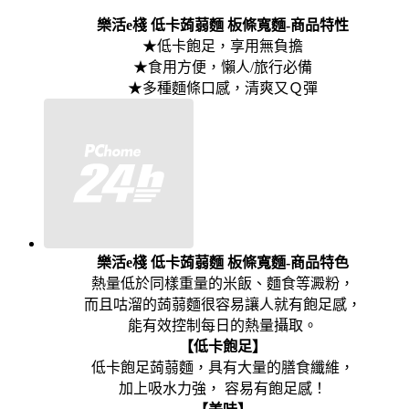
樂活e棧 低卡蒟蒻麵 板條寬麵-商品特性
★低卡飽足，享用無負擔
★食用方便，懶人/旅行必備
★多種麵條口感，清爽又Ｑ彈
樂活e棧 低卡蒟蒻麵 板條寬麵-商品特色
熱量低於同樣重量的米飯、麵食等澱粉，
而且咕溜的蒟蒻麵很容易讓人就有飽足感，
能有效控制每日的熱量攝取。
【低卡飽足】
低卡飽足蒟蒻麵，具有大量的膳食纖維，
加上吸水力強， 容易有飽足感！