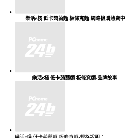
樂活e棧 低卡蒟蒻麵 板條寬麵-網路搶購熱賣中
樂活e棧 低卡蒟蒻麵 板條寬麵-品牌故事
樂活e棧 低卡蒟蒻麵 板條寬麵-規格說明：