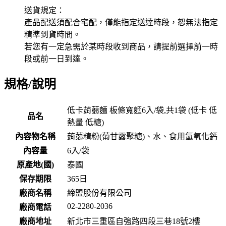
送貨規定：
產品配送須配合宅配，僅能指定送達時段，恕無法指定
精準到貨時間。
若您有一定急需於某時段收到商品，請提前選擇前一時
段或前一日到達。
規格/說明
低卡蒟蒻麵 板條寬麵6入/袋,共1袋 (低卡 低
品名
熱量 低糖)
內容物名稱
蒟蒻精粉(葡甘露聚糖)、水、食用氫氧化鈣
內容量
6入/袋
原產地(國)
泰國
保存期限
365
日
廠商名稱
締盟股份有限公司
02-2280-2036
廠商電話
廠商地址
新北市三重區自強路四段三巷18號2樓