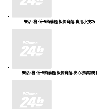
樂活e棧 低卡蒟蒻麵 板條寬麵-食用小技巧
樂活e棧 低卡蒟蒻麵 板條寬麵-安心檢驗證明