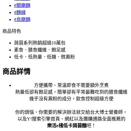
#關廟麵
#麵線
#烏龍麵
商品特色
蒟蒻系列熱銷超過10萬包
素食．膳食纖維．飽足感
低卡．低熱量．低糖．微澱粉
商品詳情
方便攜帶、常溫即食不需要額外烹煮
熱量低卻有飽足感，簡單卻有平常最難吃到的膳食纖維
幾乎沒有澱粉的成分，飲食控制超級方便
你的煩惱、你需要的解決辦法就交給台大博士營養師，
以及Y!搜索引擎首頁、網紅以及團購通路全面推薦的
樂活e棧低卡蒟蒻麵
吧！