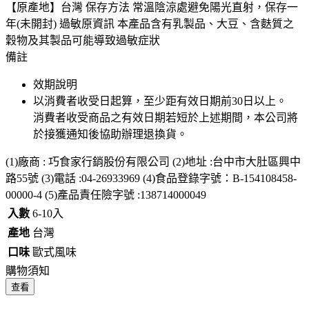
【原產地】台灣 保存方法 常溫陰涼處避免陽光直射，保存一
年(未開封) 過敏原資訊 本產品含有乳製品、大豆、含麩質之
穀物及其製品可能導致過敏症狀
備註
效期說明
以消費者收受日起算，至少距有效日期前
30
日以上。
消費者收受商品之有效日期若短於上述期間，本公司將
於接獲通知後協助辦理退換貨。
(1)廠商 : 巧食家行銷股份有限公司 (2)地址 :台中市大肚區興中
路55號 (3)電話 :04-26933969 (4)食品登錄字號：B-154108458-
00000-4 (5)產品責任險字號 :138714000049
入數
6-10入
產地
台灣
口味
歐式風味
購物須知
查看