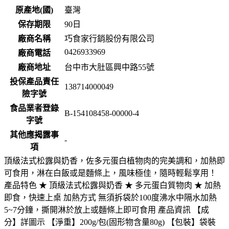
原產地(國)
臺灣
保存期限
90
日
廠商名稱
巧食家行銷股份有限公司
0426933969
廠商電話
廠商地址
台中市大肚區興中路55號
投保產品責任
138714000049
險字號
食品業者登錄
B-154108458-00000-4
字號
其他應揭露事
-
項
頂級法式松露與奶香，佐多元蛋白植物肉的完美調和，加熱即
可食用，淋在白飯或是麵條上，風味極佳，隨時輕鬆享用！
產品特色 ★ 頂級法式松露與奶香 ★ 多元蛋白質物肉 ★ 加熱
即食，快速上桌 加熱方式 無須拆袋於100度沸水中隔水加熱
5~7分鐘，撕開淋於放上或麵條上即可食用 產品資訊 【成
分】詳圖示 【淨重】200g/包(固形物含量80g) 【包裝】袋裝