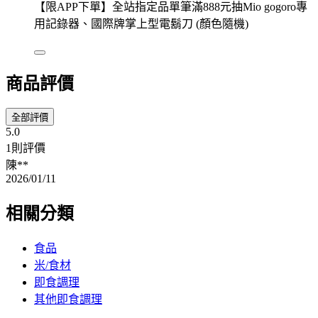
【限APP下單】全站指定品單筆滿888元抽Mio gogoro專
用記錄器、國際牌掌上型電鬍刀 (顏色隨機)
商品評價
全部評價
5.0
1則評價
陳**
2026/01/11
相關分類
食品
米/食材
即食調理
其他即食調理