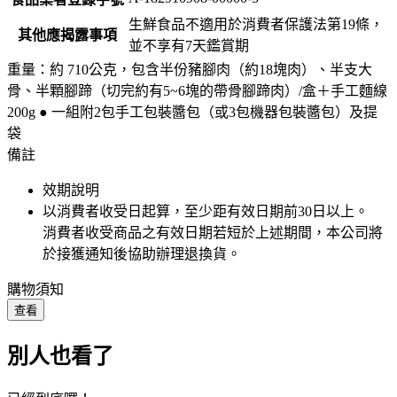
生鮮食品不適用於消費者保護法第19條，
其他應揭露事項
並不享有7天鑑賞期
重量：約 710公克，包含半份豬腳肉（約18塊肉）、半支大
骨、半顆腳蹄（切完約有5~6塊的帶骨腳蹄肉）/盒＋手工麵線
200g ● 一組附2包手工包裝醬包（或3包機器包裝醬包）及提
袋
備註
效期說明
以消費者收受日起算，至少距有效日期前
30
日以上。
消費者收受商品之有效日期若短於上述期間，本公司將
於接獲通知後協助辦理退換貨。
購物須知
查看
別人也看了