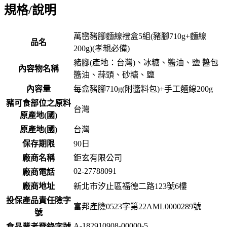
規格/說明
萬巒豬腳麵線禮盒5組(豬腳710g+麵線
品名
200g)(孝親必備)
豬腳(產地：台灣)、冰糖、醬油、鹽 醬包
內容物名稱
醬油、蒜頭、砂糖、鹽
內容量
每盒豬腳710g(附醬料包)+手工麵線200g
豬可食部位之原料
台灣
原產地(國)
原產地(國)
台灣
保存期限
90
日
廠商名稱
鉅玄有限公司
02-27788091
廠商電話
廠商地址
新北市汐止區福德二路123號6樓
投保產品責任險字
富邦產險0523字第22AML0000289號
號
A-182910908-00000-5
食品業者登錄字號