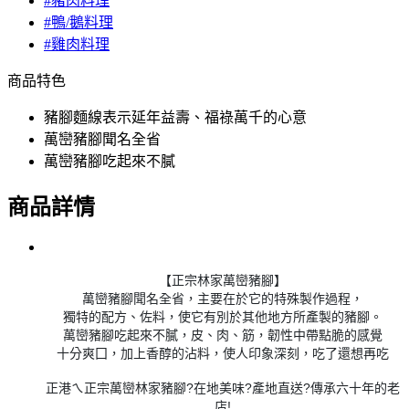
#豬肉料理
#鴨/鵝料理
#雞肉料理
商品特色
豬腳麵線表示延年益壽、福祿萬千的心意
萬巒豬腳聞名全省
萬巒豬腳吃起來不膩
商品詳情
【正宗林家萬巒豬腳】
萬巒豬腳聞名全省，主要在於它的特殊製作過程，
獨特的配方、佐料，使它有別於其他地方所產製的豬腳。
萬巒豬腳吃起來不膩，皮、肉、筋，韌性中帶點脆的感覺
十分爽囗，加上香醇的沾料，使人印象深刻，吃了還想再吃
正港ㄟ正宗萬巒林家豬腳?在地美味?產地直送?傳承六十年的老
店!