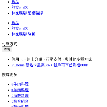
食品
熟食/小吃
林家豬腳 萬巒豬腳
食品
熟食/小吃
林家豬腳 豬腳
付款方式
查看
信用卡、無卡分期、行動支付，與其他多種方式
PChome 聯名卡最高6%，新戶再享首刷禮800P
搜尋更多
#牛肉料理
#羊肉料理
#海鮮料理
#綜合組合