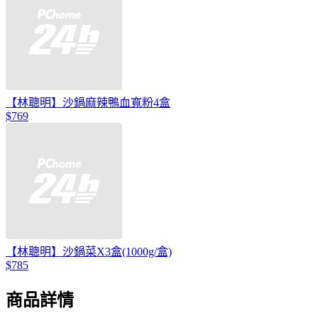
【林聰明】沙鍋麻辣鴨血寬粉4盒
$769
【林聰明】沙鍋菜X3盒(1000g/盒)
$785
商品詳情