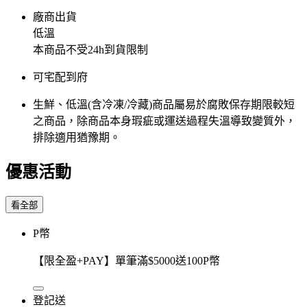
廠商出貨
低溫
本商品不受24h到貨限制
可宅配到府
生鮮、低溫(含冷凍/冷藏)商品屬易於腐敗保存期限較短
之商品，除商品本身瑕疵或運送過程失溫導致變質外，
排除適用猶豫期。
優惠活動
看全部
P幣
【限全盈+PAY】單筆滿$5000送100P幣
登記送