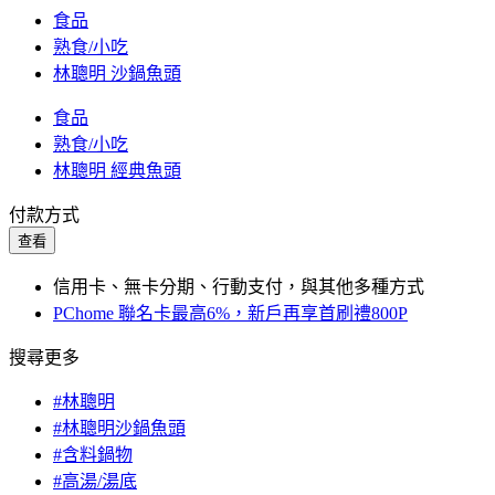
食品
熟食/小吃
林聰明 沙鍋魚頭
食品
熟食/小吃
林聰明 經典魚頭
付款方式
查看
信用卡、無卡分期、行動支付，與其他多種方式
PChome 聯名卡最高6%，新戶再享首刷禮800P
搜尋更多
#林聰明
#林聰明沙鍋魚頭
#含料鍋物
#高湯/湯底