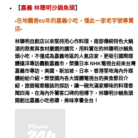
【
嘉義 林聰明沙鍋魚頭
】
-
在地飄香
60
年的嘉義小吃，僅此一家老字號專賣
店
-
林聰明自創店以來堅持用心作料理，南部傳統特色大鍋
湯的熬煮與食材嚴選的講究，用料實在的林聰明沙鍋魚
頭小吃，不僅成為嘉義地區的人氣店家，更吸引國際媒
體遠洋專訪轟動嘉義市，榮獲日本
NHK
電視台前來台灣
嘉義市專訪，美國、新加坡、日本、香港等地海內外媒
體紛紛介紹。榮登國內各大媒體電視台的美食節目介
紹，旅遊報章雜誌的採訪，讓一碗充滿家鄉味的料理香
聞四海，在海內外饕客口碑的相傳下，林聰明沙鍋魚頭
開創出嘉義小吃奇蹟，美味享譽全台！