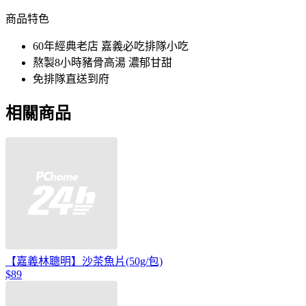
商品特色
60年經典老店 嘉義必吃排隊小吃
熬製8小時豬骨高湯 濃郁甘甜
免排隊直送到府
相關商品
【嘉義林聰明】沙茶魚片(50g/包)
$89