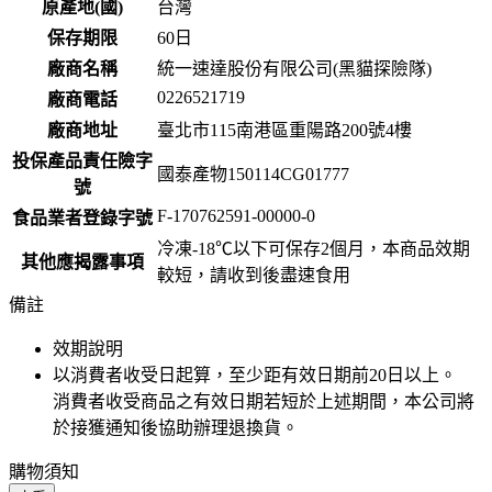
原產地(國)
台灣
保存期限
60
日
廠商名稱
統一速達股份有限公司(黑貓探險隊)
0226521719
廠商電話
廠商地址
臺北市115南港區重陽路200號4樓
投保產品責任險字
國泰產物150114CG01777
號
F-170762591-00000-0
食品業者登錄字號
冷凍-18℃以下可保存2個月，本商品效期
其他應揭露事項
較短，請收到後盡速食用
備註
效期說明
以消費者收受日起算，至少距有效日期前
20
日以上。
消費者收受商品之有效日期若短於上述期間，本公司將
於接獲通知後協助辦理退換貨。
購物須知