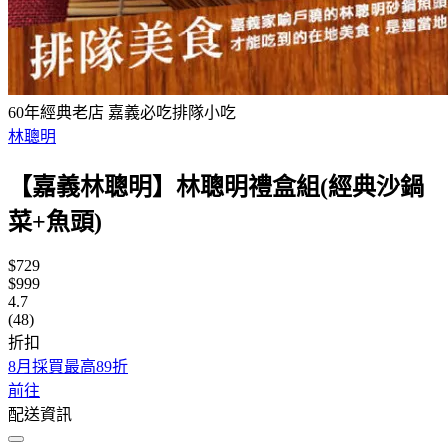
60年經典老店 嘉義必吃排隊小吃
林聰明
【嘉義林聰明】林聰明禮盒組(經典沙鍋
菜+魚頭)
$729
$999
4.7
(48)
折扣
8月採買最高89折
前往
配送資訊