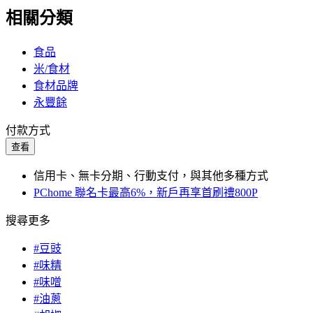
相關分類
食品
米/食材
食材品牌
永豐餘
付款方式
查看
信用卡、無卡分期、行動支付，與其他多種方式
PChome 聯名卡最高6%，新戶再享首刷禮800P
搜尋更多
#豆豉
#味精
#味噌
#油蔥