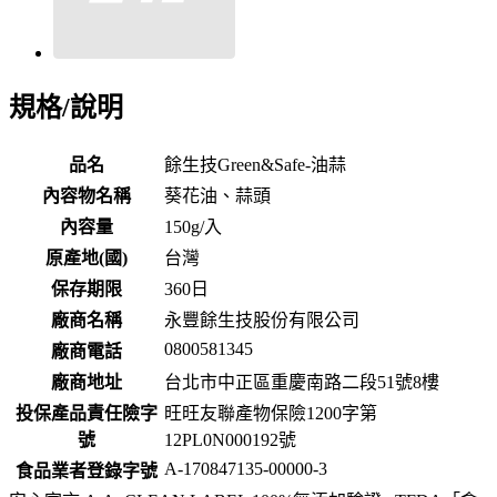
規格/說明
品名
餘生技Green&Safe-油蒜
內容物名稱
葵花油、蒜頭
內容量
150g/入
原產地(國)
台灣
保存期限
360
日
廠商名稱
永豐餘生技股份有限公司
0800581345
廠商電話
廠商地址
台北市中正區重慶南路二段51號8樓
投保產品責任險字
旺旺友聯產物保險1200字第
號
12PL0N000192號
A-170847135-00000-3
食品業者登錄字號