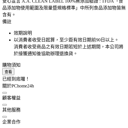
安心宣言 A.A. CLEAN LABEL 100%無添加驗證 : TFDA「食
品添加物使用範圍及限量暨規格標準」中所列食品添加物皆無
含有。
備註
效期說明
以消費者收受日起算，至少距有效日期前
90
日以上。
消費者收受商品之有效日期若短於上述期間，本公司將
於接獲通知後協助辦理退換貨。
購物須知
查看
已經到底囉！
關於PChome24h
顧客權益
其他服務
企業合作