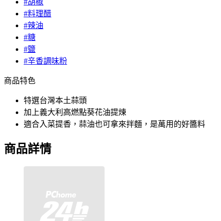
#胡椒
#料理醋
#辣油
#糖
#鹽
#辛香調味粉
商品特色
特選台灣本土蒜頭
加上義大利高燃點葵花油提煉
適合入菜提香，蒜油也可拿來拌麵，是萬用的好醬料
商品詳情