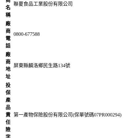
商
聯夏食品工業股份有限公司
名
稱
廠
商
0800-677588
電
話
廠
商
屏東縣麟洛鄉民生路134號
地
址
投
保
產
品
責
第一產物保險股份有限公司(保單號碼07PR000294)
任
險
字