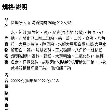
規格/說明
品
料理研究所 筍香燜肉 200g X 2入/盒
名
水、筍絲(麻竹筍、鹽)、豬肉(原產地:台灣)、醬油、砂
內
糖、乙醯化己二酸二澱粉、蒜、薑、二砂、食鹽、八角
容
粒、大豆沙拉油、酵母粉、水解大豆蛋白調味粉(大豆水
物
解蛋白、鹽)、胺基乙酸、玉米糖膠、八角粉、蒜精粉
名
(麥芽糊精、香料、蒜粉、大蒜精油、二氧化矽)、焦糖
稱
色素、檸檬酸鈉、調味劑(5'-鳥嘌呤核苷磷酸二鈉、5'-次
黃嘌呤核苷磷酸二鈉)、琥珀酸二鈉
內
容
200公克(固形量90公克) / 2入
量
豬
可
食