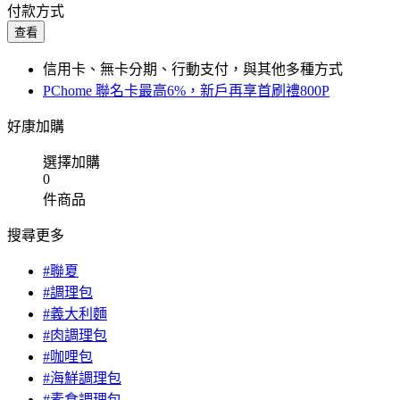
付款方式
查看
信用卡、無卡分期、行動支付，與其他多種方式
PChome 聯名卡最高6%，新戶再享首刷禮800P
好康加購
選擇加購
0
件商品
搜尋更多
#聯夏
#調理包
#義大利麵
#肉調理包
#咖哩包
#海鮮調理包
#素食調理包