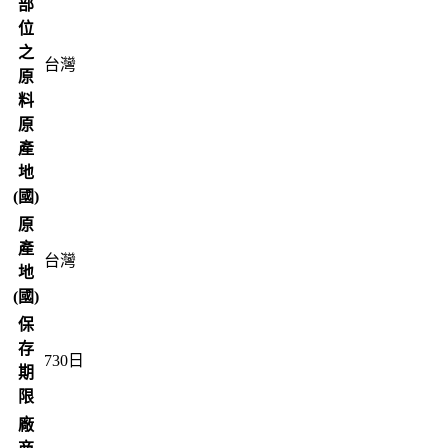
部
位
之
台灣
原
料
原
產
地
(國)
原
產
台灣
地
(國)
保
存
730
日
期
限
廠