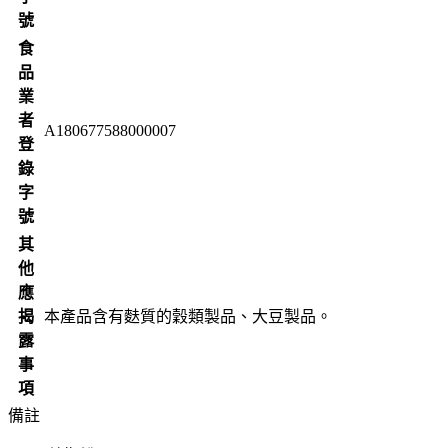
號
食
品
業
者
A180677588000007
登
錄
字
號
其
他
應
揭
本產品含有麩質的穀類製品、大豆製品。
露
事
項
備註