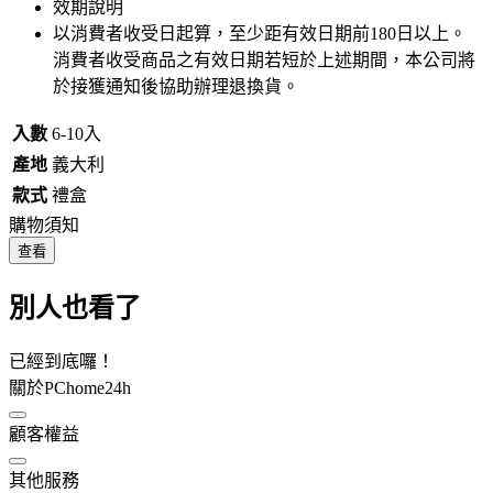
效期說明
以消費者收受日起算，至少距有效日期前
180
日以上。
消費者收受商品之有效日期若短於上述期間，本公司將
於接獲通知後協助辦理退換貨。
入數
6-10入
產地
義大利
款式
禮盒
購物須知
查看
別人也看了
已經到底囉！
關於PChome24h
顧客權益
其他服務