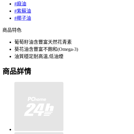
#麻油
#紫蘇油
#椰子油
商品特色
葡萄籽油含豐富天然花青素
葵花油含豐富不飽和(Omega-3)
油質穩定耐高溫,低油煙
商品詳情