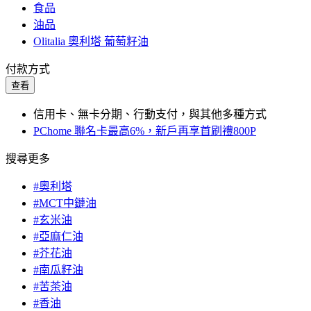
食品
油品
Olitalia 奧利塔 葡萄籽油
付款方式
查看
信用卡、無卡分期、行動支付，與其他多種方式
PChome 聯名卡最高6%，新戶再享首刷禮800P
搜尋更多
#奧利塔
#MCT中鏈油
#玄米油
#亞麻仁油
#芥花油
#南瓜籽油
#苦茶油
#香油