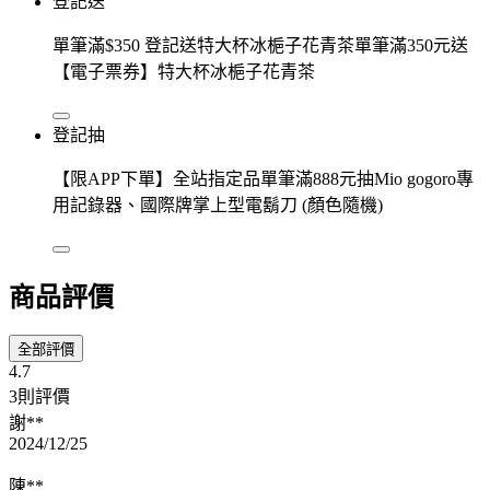
登記送
單筆滿$350 登記送特大杯冰梔子花青茶單筆滿350元送
【電子票券】特大杯冰梔子花青茶
登記抽
【限APP下單】全站指定品單筆滿888元抽Mio gogoro專
用記錄器、國際牌掌上型電鬍刀 (顏色隨機)
商品評價
全部評價
4.7
3則評價
謝**
2024/12/25
陳**