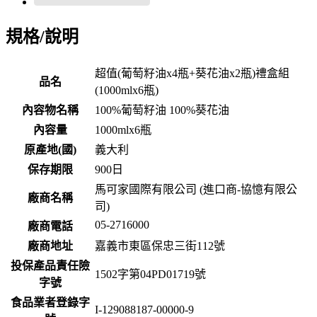
規格/說明
超值(葡萄籽油x4瓶+葵花油x2瓶)禮盒組
品名
(1000mlx6瓶)
內容物名稱
100%葡萄籽油 100%葵花油
內容量
1000mlx6瓶
原產地(國)
義大利
保存期限
900
日
馬可家國際有限公司 (進口商-協憶有限公
廠商名稱
司)
05-2716000
廠商電話
廠商地址
嘉義市東區保忠三街112號
投保產品責任險
1502字第04PD01719號
字號
食品業者登錄字
I-129088187-00000-9