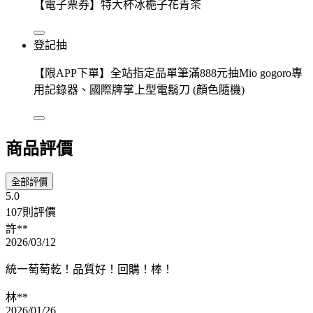
【電子票券】特大杯冰梔子花青茶
登記抽
【限APP下單】全站指定品單筆滿888元抽Mio gogoro專
用記錄器、國際牌掌上型電鬍刀 (顏色隨機)
商品評價
全部評價
5.0
107則評價
許**
2026/03/12
統一萄萄乾！品質好！回購！棒！
林**
2026/01/26