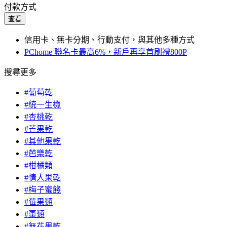
付款方式
查看
信用卡、無卡分期、行動支付，與其他多種方式
PChome 聯名卡最高6%，新戶再享首刷禮800P
搜尋更多
#葡萄乾
#統一生機
#杏桃乾
#芒果乾
#其他果乾
#芭樂乾
#柑橘類
#情人果乾
#梅子蜜餞
#莓果類
#棗類
#無花果乾