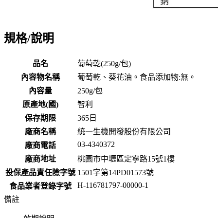
規格/說明
品名
葡萄乾(250g/包)
內容物名稱
葡萄乾、葵花油。食品添加物:無。
內容量
250g/包
原產地(國)
智利
保存期限
365
日
廠商名稱
統一生機開發股份有限公司
03-4340372
廠商電話
廠商地址
桃園市中壢區定寧路15號1樓
投保產品責任險字號
1501字第14PD01573號
H-116781797-00000-1
食品業者登錄字號
備註