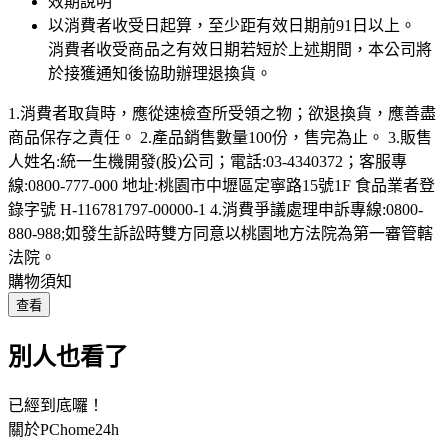
效期說明
以消費者收受日起算，至少距有效日期前
91
日以上。
消費者收受商品之有效日期若短於上述期間，本公司將
於接獲通知後協助辦理退換貨。
1.消費者取貨時，應從速檢查所受領之物；欲退換貨，應善盡
商品保存之責任。 2.產品銷售數量100份，售完為止。 3.販售
人姓名:統一生機開發(股)公司；電話:03-4340372；客服專
線:0800-777-000 地址:桃園市中壢區定寧路15號1F 食品業者登
錄字號 H-116781797-00000-1 4.消費爭議處理申訴專線:0800-
880-988;如發生訴訟時雙方同意以桃園地方法院為第一審管轄
法院。
購物須知
查看
別人也看了
已經到底囉！
關於PChome24h