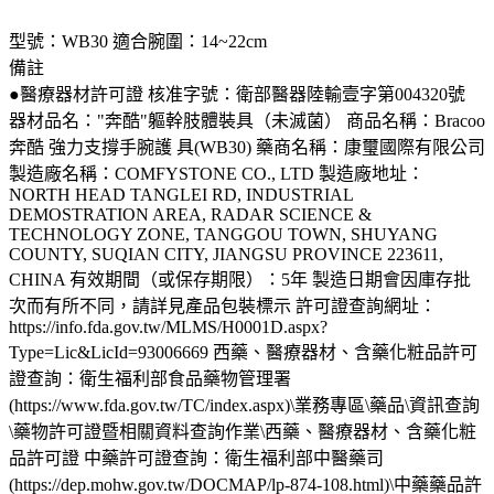
型號：WB30 適合腕圍：14~22cm
備註
●醫療器材許可證 核准字號：衛部醫器陸輸壹字第004320號
器材品名："奔酷"軀幹肢體裝具（未滅菌） 商品名稱：Bracoo
奔酷 強力支撐手腕護 具(WB30) 藥商名稱：康璽國際有限公司
製造廠名稱：COMFYSTONE CO., LTD 製造廠地址：
NORTH HEAD TANGLEI RD, INDUSTRIAL
DEMOSTRATION AREA, RADAR SCIENCE &
TECHNOLOGY ZONE, TANGGOU TOWN, SHUYANG
COUNTY, SUQIAN CITY, JIANGSU PROVINCE 223611,
CHINA 有效期間（或保存期限）：5年 製造日期會因庫存批
次而有所不同，請詳見產品包裝標示 許可證查詢網址：
https://info.fda.gov.tw/MLMS/H0001D.aspx?
Type=Lic&LicId=93006669 西藥、醫療器材、含藥化粧品許可
證查詢：衛生福利部食品藥物管理署
(https://www.fda.gov.tw/TC/index.aspx)\業務專區\藥品\資訊查詢
\藥物許可證暨相關資料查詢作業\西藥、醫療器材、含藥化粧
品許可證 中藥許可證查詢：衛生福利部中醫藥司
(https://dep.mohw.gov.tw/DOCMAP/lp-874-108.html)\中藥藥品許