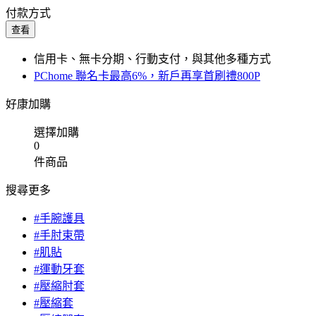
付款方式
查看
信用卡、無卡分期、行動支付，與其他多種方式
PChome 聯名卡最高6%，新戶再享首刷禮800P
好康加購
選擇加購
0
件商品
搜尋更多
#手腕護具
#手肘束帶
#肌貼
#運動牙套
#壓縮肘套
#壓縮套