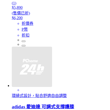
(1)
$5,890
(售價已折)
$6,200
折價券
P幣
折扣
環繞式設計，貼合舒適自由調整
adidas 愛迪達 可調式支撐護膝