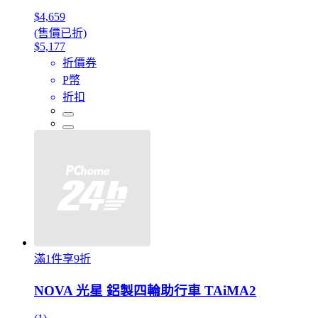
$4,659
(售價已折)
$5,177
折價券
P幣
折扣
滿1件享9折
NOVA 光星 鋁製四輪助行車 TAiMA2