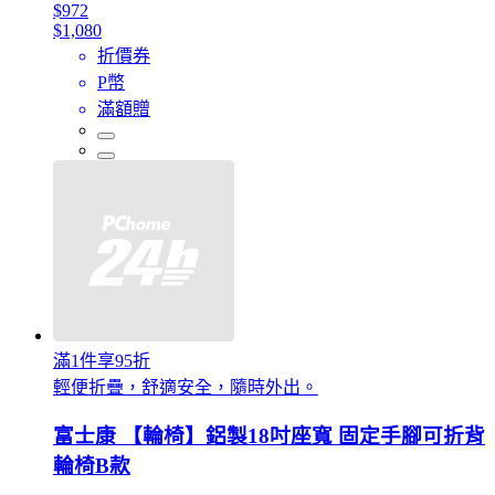
$972
$1,080
折價券
P幣
滿額贈
滿1件享95折
輕便折疊，舒適安全，隨時外出。
富士康 【輪椅】鋁製18吋座寬 固定手腳可折背
輪椅B款