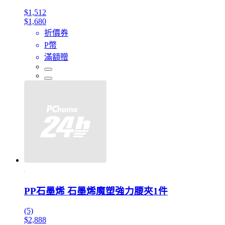
$1,512
$1,680
折價券
P幣
滿額贈
PP石墨烯 石墨烯魔塑強力腰夾1件
(5)
$2,888