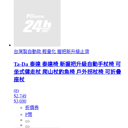
台灣製自動款 輕量化 握把新升級止滑
Ta-Da 泰達 泰達椅 新握把升級自動手杖椅 可
坐式健走杖 爬山杖釣魚椅 戶外拐杖椅 可折疊
座杖
(8)
$2,749
$3,690
折價券
P幣