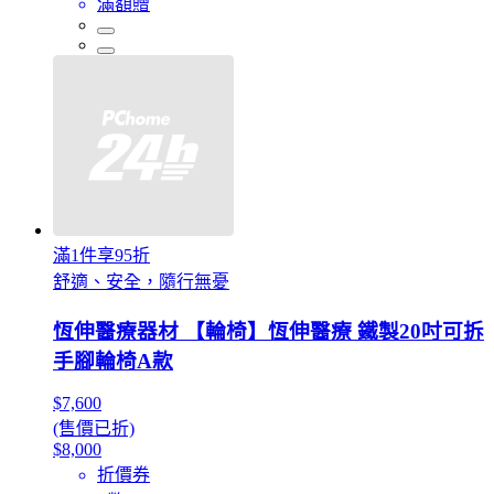
滿額贈
滿1件享95折
舒適、安全，隨行無憂
恆伸醫療器材 【輪椅】恆伸醫療 鐵製20吋可拆
手腳輪椅A款
$7,600
(售價已折)
$8,000
折價券