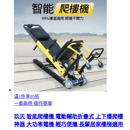
滿1件享95折
一車兩用 操作簡單
玖天 智能爬樓機 電動輔助折疊式 上下樓爬樓
神器 大功率電機 輕巧便攜 長輩居家樓梯適用