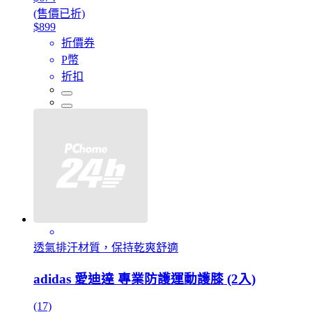
(售價已折)
$899
折價券
P幣
折扣
透氣排汗材質，保持乾爽舒適
adidas 愛迪達 專業防護運動護膝 (2入)
(17)