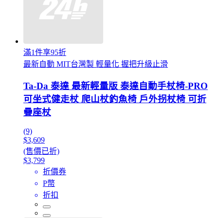
滿1件享95折
最新自動 MIT台灣製 輕量化 握把升級止滑
Ta-Da 泰達 最新輕量版 泰達自動手杖椅-PRO
可坐式健走杖 爬山杖釣魚椅 戶外拐杖椅 可折
疊座杖
(9)
$3,609
(售價已折)
$3,799
折價券
P幣
折扣