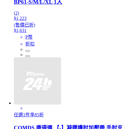
BP61-S/M/L/XL 1入
(2)
$1,223
(售價已折)
$1,631
P幣
折扣
任選1件享85折
COMDS 康得適 【-】凝膠護肘加壓帶 手肘支