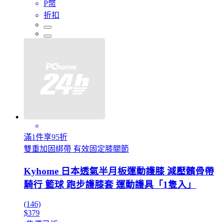
P幣
折扣
滿1件享95折
雙重加固綁帶 有效固定膝關節
Kyhome 日本透氣半月板運動護膝 減壓髕骨帶
騎行 籃球 跑步護膝套 運動護具「1隻入」
(146)
$379