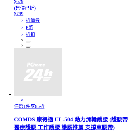
$679
(售價已折)
$799
折價券
P幣
折扣
任選1件享85折
COMDS 康得適 UL-504 動力滑輪護腰 (護腰帶
醫療護腰 工作護腰 護腰推薦 支撐束腰帶)