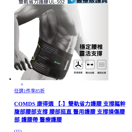
任選1件享85折
COMDS 康得適 【-】雙軌省力護腰 支撐軀幹
腹部腰部支撐 腰部挺直 醫用護腰 支撐損傷腰
部 護腰帶 醫療護腰
(11)