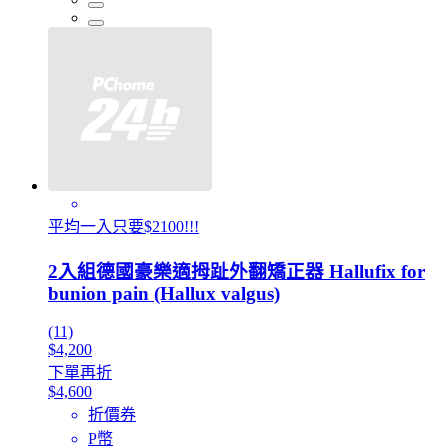
平均一入只要$2100!!!
2入組德國豪樂適拇趾外翻矯正器 Hallufix for
bunion pain (Hallux valgus)
(11)
$4,200
下單再折
$4,600
折價券
P幣