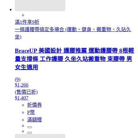
滿1件享9折
一條護腰帶搞定多場合 (運動、健身、搬重物、久站久
坐)
BraceUP 美國設計 護腰推薦 運動護腰帶 8根輕
量支撐條 工作護腰 久坐久站搬重物 束腰帶 男
女生適用
(9)
$1,266
(售價已折)
$1,407
折價券
P幣
滿額贈