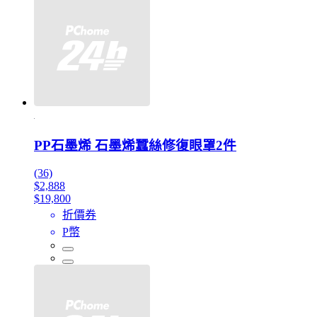
PP石墨烯 石墨烯蠶絲修復眼罩2件
(36)
$2,888
$19,800
折價券
P幣