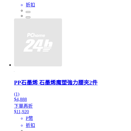
折扣
PP石墨烯 石墨烯魔塑強力腰夾2件
(1)
$4,888
下單再折
$11,920
P幣
折扣