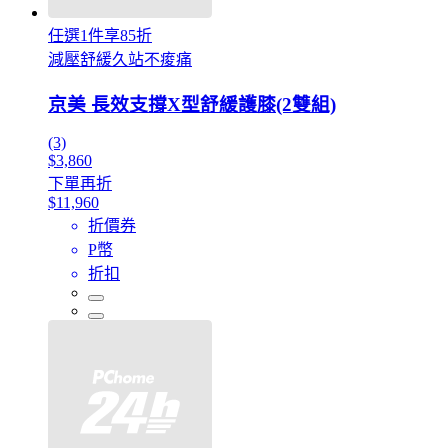
任選1件享85折
減壓舒緩久站不痠痛
京美 長效支撐X型舒緩護膝(2雙組)
(3)
$3,860
下單再折
$11,960
折價券
P幣
折扣