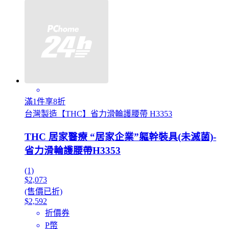
滿1件享8折
台灣製造【THC】省力滑輪護腰帶 H3353
THC 居家醫療 “居家企業”軀幹裝具(未滅菌)-
省力滑輪護腰帶H3353
(1)
$2,073
(售價已折)
$2,592
折價券
P幣