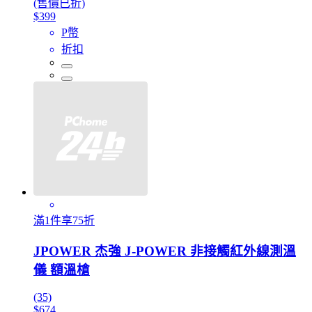
(售價已折)
$399
P幣
折扣
滿1件享75折
JPOWER 杰強 J-POWER 非接觸紅外線測溫
儀 額溫槍
(35)
$674