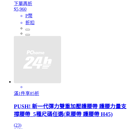
下單再折
$5,960
P幣
折扣
滿1件享85折
PUSH! 新一代彈力雙重加壓護腰帶 護腰力量支
撐腰帶_5種尺碼任選(束腰帶 護腰帶 H45)
(23)