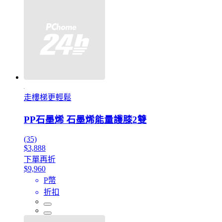
走樓梯更輕鬆
PP石墨烯 石墨烯能量護膝2雙
(35)
$3,888
下單再折
$9,960
P幣
折扣