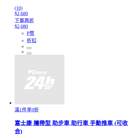
(10)
$2,680
下單再折
$2,680
P幣
折扣
滿1件享9折
富士康 攜帶型 助步車 助行車 手動推車 (可收
合)