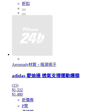
折扣
Aeroready材質，吸濕排汗
adidas 愛迪達 透氣支撐運動護膝
(15)
$1,332
$1,480
折價券
P幣