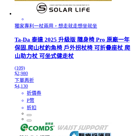
獨家專利一杖兩用，想走就走想坐就坐
Ta-Da 泰達 2025 升級版 隨身椅 Pro 原廠一年
保固.爬山杖釣魚椅 戶外拐杖椅 可折疊座杖 爬
山助力杖 可坐式健走杖
(109)
$2,980
下單再折
$4,130
折價券
P幣
折扣