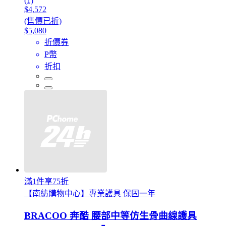
(1)
$4,572
(售價已折)
$5,080
折價券
P幣
折扣
滿1件享75折
【南紡購物中心】專業護具 保固一年
BRACOO 奔酷 腰部中等仿生骨曲線護具