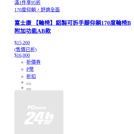
滿1件享95折
170度仰躺，舒適全面
富士康 【輪椅】鋁製可拆手腳仰躺170度輪椅B
附加功能AB款
$15,200
(售價已折)
$16,000
折價券
P幣
折扣