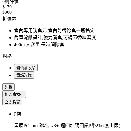
6
則評價
$179
$300
折價券
室內專用消臭元,室內芳香除臭一瓶搞定
內蓋濾紙設計,強力消臭,可調節香味濃度
400ml大容量,長時間除臭
規格
紫色薰衣草
童話玫瑰
追蹤
加入購物車
立即購買
P幣
星展PChome聯名卡8/6 週四加碼回饋P幣2% (無上限)