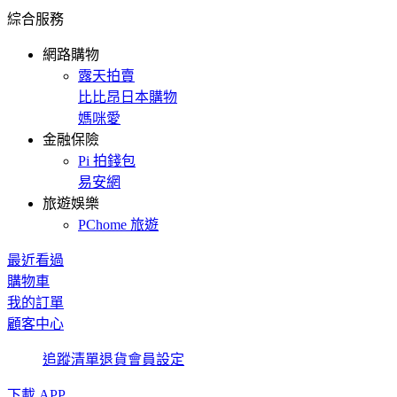
綜合服務
網路購物
露天拍賣
比比昂日本購物
媽咪愛
金融保險
Pi 拍錢包
易安網
旅遊娛樂
PChome 旅遊
最近看過
購物車
我的訂單
顧客中心
追蹤清單
退貨
會員設定
下載 APP