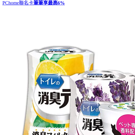
PChome聯名卡
筆筆享最高
6%