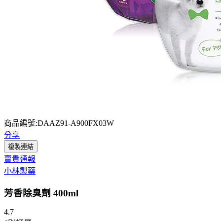
商品編號:DAAZ91-A900FX03W
分享
複製連結
賣貴通報
小林製藥
芳香除臭劑 400ml
4.7