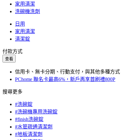
家用清潔
洗碗機洗劑
日用
家用清潔
清潔錠
付款方式
查看
信用卡、無卡分期、行動支付，與其他多種方式
PChome 聯名卡最高6%，新戶再享首刷禮800P
搜尋更多
#洗碗錠
#洗碗機專用洗碗錠
#finish洗碗錠
#水管疏通清潔劑
#地板清潔劑