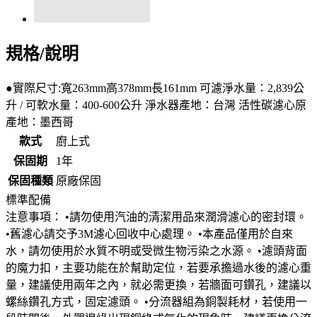
規格/說明
●實際尺寸:寬263mm高378mm長161mm 可濾淨水量：2,839公
升 / 可軟水量：400-600公升 淨水器產地：台灣 活性碳濾心原
產地：墨西哥
款式
廚上式
保固期
1年
保固種類
原廠保固
標準配備
注意事項： •請勿使用汽油的清潔用品來潤滑濾心的密封環。
•舊濾心請交予3M濾心回收中心處理。 •本產品僅用於自來
水，請勿使用於水質不明或受微生物污染之水源。 •濾頭背面
的魔力扣，主要功能在於幫助定位，若要承擔過水後的濾心重
量，建議使用兩年之內，就必需更換，若牆面可鑽孔，建議以
螺絲鑽孔方式，固定濾頭。 •分流器組為銅製耗材，若使用一