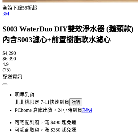
全館下殺58折起
3M
S003 WaterDuo DIY雙效淨水器 (鵝頸款)
內含S003濾心+前置樹脂軟水濾心
$4,290
$6,390
4.9
(75)
配送資訊
明早到貨
北北桃限定 7-11快速到貨
說明
PChome 倉庫出貨，24小時到貨
說明
可宅配到府，滿 $490 起免運
可超商取貨，滿 $350 起免運