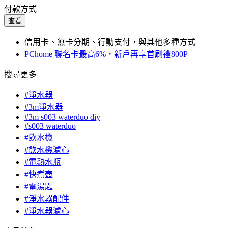
付款方式
查看
信用卡、無卡分期、行動支付，與其他多種方式
PChome 聯名卡最高6%，新戶再享首刷禮800P
搜尋更多
#淨水器
#3m淨水器
#3m s003 waterduo diy
#s003 waterduo
#飲水機
#飲水機濾心
#電熱水瓶
#快煮壺
#電湯匙
#淨水器配件
#淨水器濾心