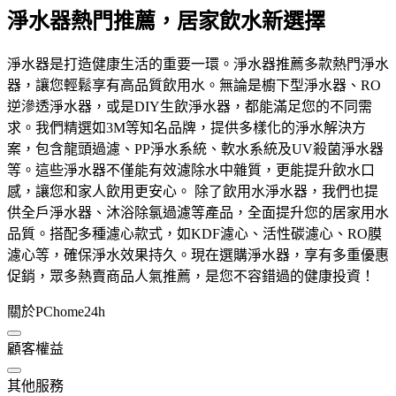
淨水器熱門推薦，居家飲水新選擇
淨水器是打造健康生活的重要一環。淨水器推薦多款熱門淨水
器，讓您輕鬆享有高品質飲用水。無論是櫥下型淨水器、RO
逆滲透淨水器，或是DIY生飲淨水器，都能滿足您的不同需
求。我們精選如3M等知名品牌，提供多樣化的淨水解決方
案，包含龍頭過濾、PP淨水系統、軟水系統及UV殺菌淨水器
等。這些淨水器不僅能有效濾除水中雜質，更能提升飲水口
感，讓您和家人飲用更安心。 除了飲用水淨水器，我們也提
供全戶淨水器、沐浴除氯過濾等產品，全面提升您的居家用水
品質。搭配多種濾心款式，如KDF濾心、活性碳濾心、RO膜
濾心等，確保淨水效果持久。現在選購淨水器，享有多重優惠
促銷，眾多熱賣商品人氣推薦，是您不容錯過的健康投資！
關於PChome24h
顧客權益
其他服務