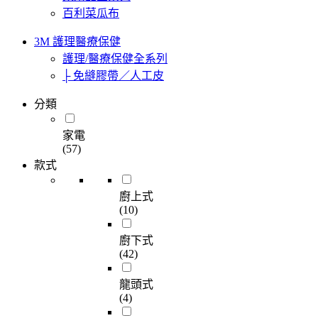
百利菜瓜布
3M 護理醫療保健
護理/醫療保健全系列
├ 免縫膠帶／人工皮
分類
家電
(57)
款式
廚上式
(10)
廚下式
(42)
龍頭式
(4)