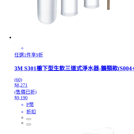
任選1件享9折
3M S301櫥下型生飲三道式淨水器-鵝頸款(S00
(60)
$8,271
(售價已折)
$9,190
P幣
折扣