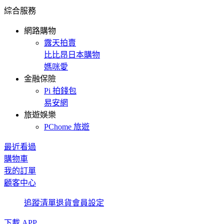
綜合服務
網路購物
露天拍賣
比比昂日本購物
媽咪愛
金融保險
Pi 拍錢包
易安網
旅遊娛樂
PChome 旅遊
最近看過
購物車
我的訂單
顧客中心
追蹤清單
退貨
會員設定
下載 APP