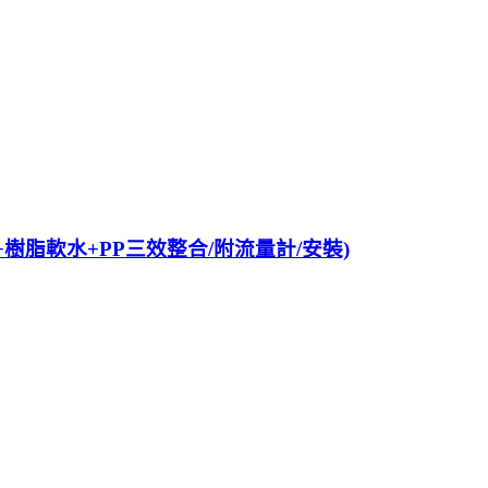
4+樹脂軟水+PP三效整合/附流量計/安裝)