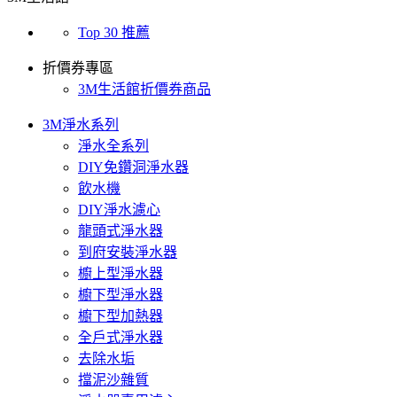
Top 30 推薦
折價券專區
3M生活館折價券商品
3M淨水系列
淨水全系列
DIY免鑽洞淨水器
飲水機
DIY淨水濾心
龍頭式淨水器
到府安裝淨水器
櫥上型淨水器
櫥下型淨水器
櫥下型加熱器
全戶式淨水器
去除水垢
擋泥沙雜質