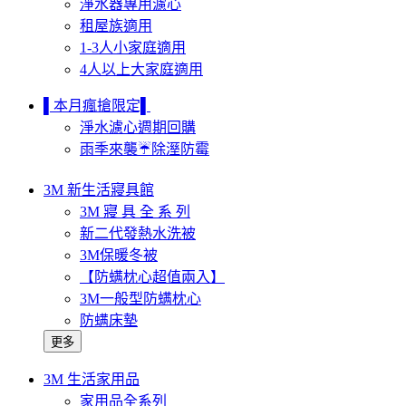
淨水器專用濾心
租屋族適用
1-3人小家庭適用
4人以上大家庭適用
▌本月瘋搶限定▌
淨水濾心週期回購
雨季來襲☔除溼防霉
3M 新生活寢具館
3M 寢 具 全 系 列
新二代發熱水洗被
3M保暖冬被
【防螨枕心超值兩入】
3M一般型防螨枕心
防螨床墊
更多
3M 生活家用品
家用品全系列