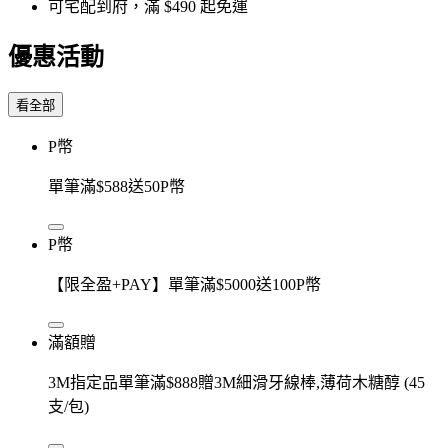
可宅配到府，滿 $490 起免運
優惠活動
看全部
P幣
單筆滿$588送50P幣
P幣
【限全盈+PAY】單筆滿$5000送100P幣
滿額贈
3M指定品單筆滿$888贈3M細滑牙線棒,薄荷木糖醇 (45
支/包)