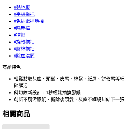
#黏地板
#平板拖把
#免插電掃地機
#除塵撢
#掃把
#旋轉拖把
#膠棉拖把
#除塵滾筒
商品特色
輕鬆黏取灰塵、頭髮、皮屑、棉絮、紙屑、餅乾屑等細
碎髒污
斜切紋新設計，1秒輕鬆抽換膠紙
創新不殘污膠紙，撕除後頭髮、灰塵不纏繞糾結下一張
相關商品